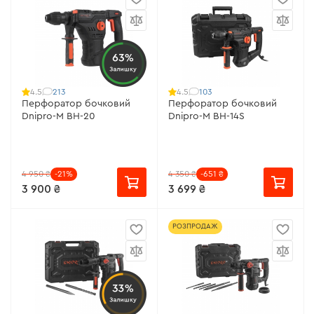
63%
Залишку
213
103
4.5
4.5
Перфоратор бочковий
Перфоратор бочковий
Dnipro-M BH-20
Dnipro-M BH-14S
4 950 ₴
-21%
4 350 ₴
-651 ₴
3 900 ₴
3 699 ₴
РОЗПРОДАЖ
33%
Залишку