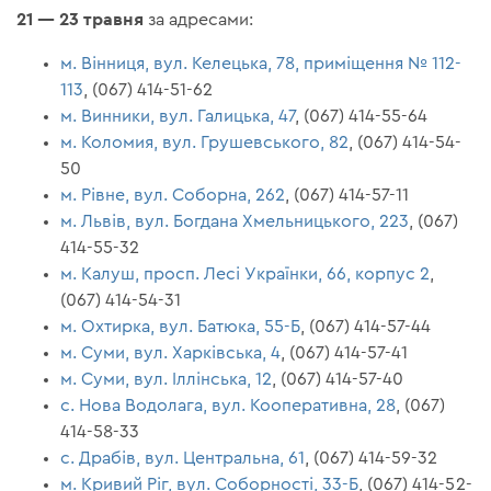
21 — 23 травня
за адресами:
м. Вінниця, вул. Келецька, 78, приміщення № 112-
113
, (067) 414-51-62
м. Винники, вул. Галицька, 47
, (067) 414-55-64
м. Коломия, вул. Грушевського, 82
, (067) 414-54-
50
м. Рівне, вул. Соборна, 262
, (067) 414-57-11
м. Львів, вул. Богдана Хмельницького, 223
, (067)
414-55-32
м. Калуш, просп. Лесі Українки, 66, корпус 2
,
(067) 414-54-31
м. Охтирка, вул. Батюка, 55-Б
, (067) 414-57-44
м. Суми, вул. Харківська, 4
, (067) 414-57-41
м. Суми, вул. Іллінська, 12
, (067) 414-57-40
с. Нова Водолага, вул. Кооперативна, 28
, (067)
414-58-33
с. Драбів, вул. Центральна, 61
, (067) 414-59-32
м. Кривий Ріг, вул. Соборності, 33-Б
, (067) 414-52-