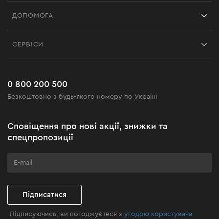
Франшиза
ДОПОМОГА
Відгуки
Контакти
Блог
СЕРВІСИ
Повернення
Робота
Сервіс
Доставка і оплата
Новинки
Поширені запитання
0 800 200 500
Чорна п'ятниця
Безкоштовно з будь-якого номеру по Україні
Новини
Акційні набори
Сповіщення про нові акції, знижки та
Бізнес-клієнтам
спецпропозиції
Програма лояльності
Клуб майстерності
Підписатися
Підписуючись, ви погоджуєтеся з
угодою користувача