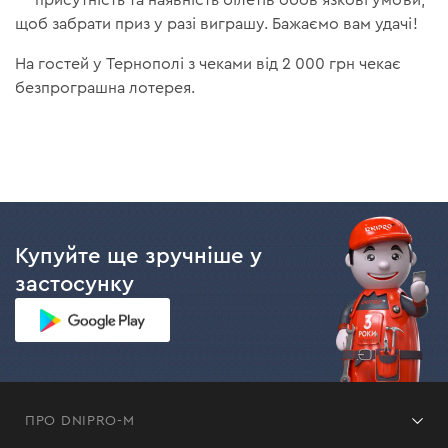
— присутність та наявність білетів обов'язкові умови,
щоб забрати приз у разі виграшу. Бажаємо вам удачі!
На гостей у Тернополі з чеками від 2 000 грн чекає
безпрограшна лотерея.
Купуйте ще зручніше у
застосунку
ПРО DNIPRO-M