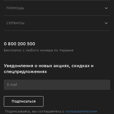
Франшиза
ПОМОЩЬ
Отзывы
Контакты
Блог
СЕРВИСЫ
Возврат
Работа
Сервис
Доставка и оплата
Новинки
Часто задаваемые вопросы
0 800 200 500
Черная пятница
Бесплатно с любого номера по Украине
Новости
Акционные наборы
Уведомления о новых акциях, скидках и
Бизнес-клиентам
спецпредложениях
Программа лояльности
Клуб мастерства
Подписаться
Подписываясь, вы соглашаетесь с
пользовательским