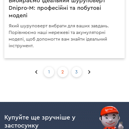
Вибираємо ідеальний шуруповерт
Dnipro-M: професійні та побутові
моделі
Який шуруповерт вибрати для ваших завдань.
Порівнюємо наші мережеві та акумуляторні
моделі, щоб допомогти вам знайти ідеальний
інструмент.
сторінка
Остання
1
2
3
Перша
сторінка
Купуйте ще зручніше у
застосунку