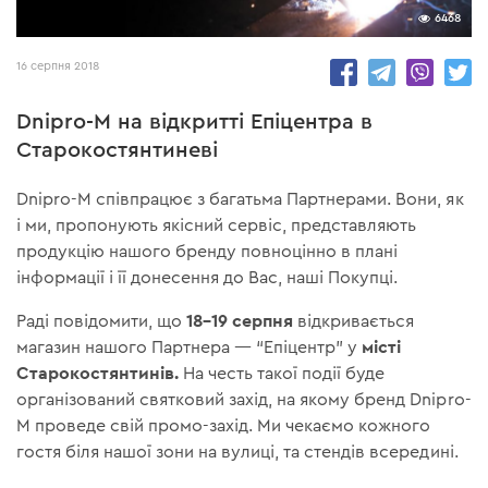
6468
16 серпня 2018
Dnipro-M на відкритті Епіцентра в
Старокостянтиневі
Dnipro-M співпрацює з багатьма Партнерами. Вони, як
і ми, пропонують якісний сервіс, представляють
продукцію нашого бренду повноцінно в плані
інформації і її донесення до Вас, наші Покупці.
18–19 серпня
Раді повідомити, що
відкривається
місті
магазин нашого Партнера — “Епіцентр” у
Старокостянтинів.
На честь такої події буде
організований святковий захід, на якому бренд Dnipro-
M проведе свій промо-захід. Ми чекаємо кожного
гостя біля нашої зони на вулиці, та стендів всередині.