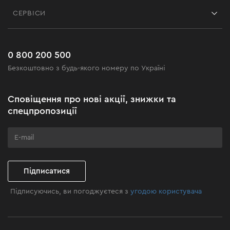
Контакти
Блог
СЕРВІСИ
Повернення
Робота
Сервіс
Доставка і оплата
Новинки
Поширені запитання
0 800 200 500
Чорна п'ятниця
Безкоштовно з будь-якого номеру по Україні
Новини
Акційні набори
Сповіщення про нові акції, знижки та
Бізнес-клієнтам
спецпропозиції
Програма лояльності
Клуб майстерності
Підписатися
Підписуючись, ви погоджуєтеся з
угодою користувача