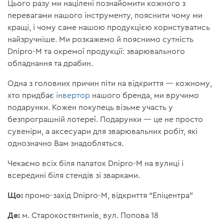
Цього разу ми націлені познайомити кожного з
перевагами нашого інструменту, пояснити чому ми
кращі, і чому саме нашою продукцією користуватись
найзручніше. Ми розкажемо й пояснимо сутність
Dnipro-M та окремої продукції: зварювального
обладнання та драбин.
Одна з головних причин піти на відкриття — кожному,
хто придбає
інвертор
нашого бренда, ми вручимо
подарунки. Кожен покупець візьме участь у
безпрограшній лотереї. Подарунки — це не просто
сувеніри, а аксесуари для зварювальних робіт, які
однозначно Вам знадобляться.
Чекаємо всіх біля палаток Dnipro-M на вулиці і
всередині біля стендів зі зварками.
Що:
промо-захід Dnipro-M, відкриття “Епіцентра”
Де:
м. Старокостянтинів, вул. Попова 18