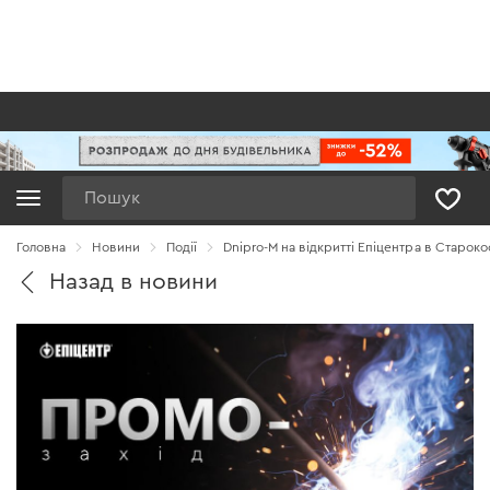
Пошук
Головна
Новини
Події
Dnipro-M на відкритті Епіцентра в Староко
Назад в новини