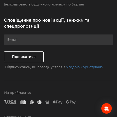
Безкоштовно з будь-якого номеру по Україні
Новини
Акційні набори
Сповіщення про нові акції, знижки та
Бізнес-клієнтам
спецпропозиції
Програма лояльності
Клуб майстерності
Підписатися
Підписуючись, ви погоджуєтеся з
угодою користувача
Ми приймаємо:
Стежте за нами