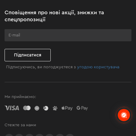
Акційні набори
Сповіщення про нові акції, знижки та
Бізнес-клієнтам
спецпропозиції
Програма лояльності
Клуб майстерності
Підписатися
Підписуючись, ви погоджуєтеся з
угодою користувача
Ми приймаємо:
Стежте за нами