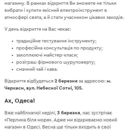
магазину. В рамках відкриття Ви зможете не тільки
вибрати і купити якісний електроінструмент в
атмосфері свята, а й стати учасником цікавих заходів.
У день відкриття на Вас чекає:
традиційне тестування інструменту;
професійна консультація по продукту;
захоплюючі майстер-класи;
розіграш фірмового шуруповерту;
смачний чай і кава.
2 березня
м.
Відкриття відбудеться
за адресою:
Черкаси, вул. Небесної Сотні, 105.
Ах, Одеса!
3 березня
Вже найближчої неділі,
, нас зустрічає
«Перлина біля моря». Адже ми відкриваємо новий
магазин в Одесі. Весна ще тільки входить в свої