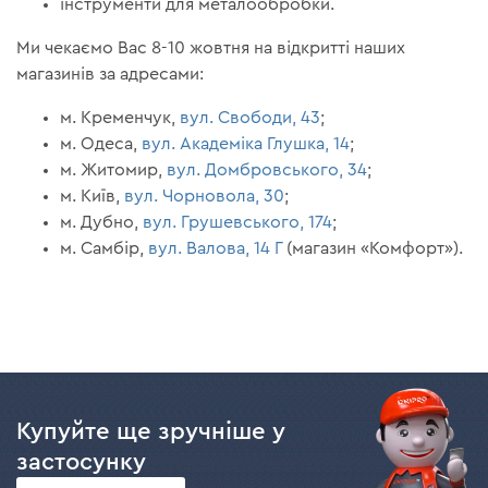
інструменти для металообробки.
Ми чекаємо Вас 8-10 жовтня на відкритті наших
магазинів за адресами:
м. Кременчук,
вул. Свободи, 43
;
м. Одеса,
вул. Академіка Глушка, 14
;
м. Житомир,
вул. Домбровського, 34
;
м. Київ,
вул. Чорновола, 30
;
м. Дубно,
вул. Грушевського, 174
;
м. Самбір,
вул. Валова, 14 Г
(магазин «Комфорт»).
Купуйте ще зручніше у
застосунку