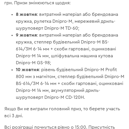
грн. Призи змінюються щодня:
8 жовтня
: витратний матеріал або брендована
кружка, рулетка Dnipro-M, мережевий дриль-
шуруповерт Dnipro-M TD-60;
9 жовтня
: витратний матеріал або брендована
кружка, степлер будівельний Dnipro-M BS-
614/3М 6-14 мм + скоби гартовані, оцинковані
Dnipro-M 14 мм, шліфувальна машина кутова
Dnipro-M GS-98;
10 жовтня
: рівень будівельний Dnipro-M Profit
800 мм з магнітом, степлер будівельний Dnipro-M
BS-614/3М 6-14 мм + скоби гартовані, оцинковані
Dnipro-M 14 мм, акумуляторний дриль-
шуруповерт Dnipro-M CD-120H.
Якщо Ви не виграли головний приз, то берете участь
всі 3 дні.
Всі розіграші почнуться рівно о 15:00. Присутність