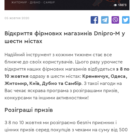
13873
05 жовтня 2020
Відкриття фірмових магазинів Dnipro-M у
шести містах
Надійний інструмент з кожним тижнем стає все
ближче до своїх користувачів. Цього разу урочисте
з 8 по
відкриття наших фірмових магазинів відбудеться
10 жовтня
Кременчук, Одеса,
одразу в шести містах:
Житомир, Київ, Дубно та Самбір
. З такої нагоди на
Вас чекає яскрава програма з розіграшами призів,
конкурсами та іншими активностями!
Розіграші призів
З 8 по 10 жовтня ми розіграємо безліч приємних і
цінних призів серед покупців з чеками на суму від 500