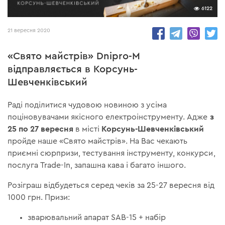
6122
21 вересня 2020
«Свято майстрів» Dnipro-M
відправляється в Корсунь-
Шевченківський
Раді поділитися чудовою новиною з усіма
з
поціновувачами якісного електроінструменту. Адже
25 по 27 вересня
Корсунь-Шевченківський
в місті
пройде наше «Свято майстрів». На Вас чекають
приємні сюрпризи, тестування інструменту, конкурси,
послуга Trade-In, запашна кава і багато іншого.
Розіграш відбудеться серед чеків за 25-27 вересня від
1000 грн. Призи:
зварювальний апарат SAB-15 + набір