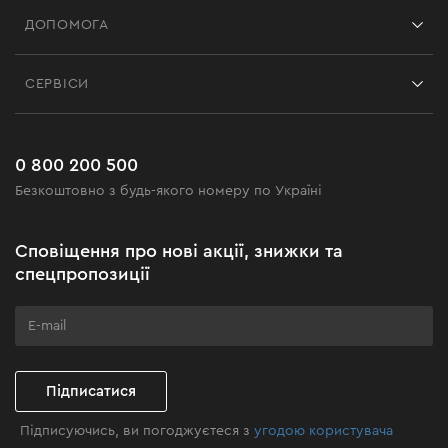
Франшиза
ДОПОМОГА
Відгуки
Контакти
Блог
СЕРВІСИ
Повернення
Робота
Сервіс
Доставка і оплата
Новинки
Поширені запитання
0 800 200 500
Чорна п'ятниця
Безкоштовно з будь-якого номеру по Україні
Новини
Акційні набори
Сповіщення про нові акції, знижки та
Подаруйте майстерність
спецпропозиції
Бізнес-клієнтам
Програма лояльності
Клуб майстерності
Підписатися
Підписуючись, ви погоджуєтеся з
угодою користувача