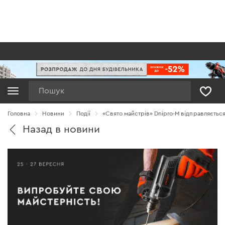
Пошук
Головна
Новини
Події
«Свято майстрів» Dnipro-M відправляєтьс
Назад в новини