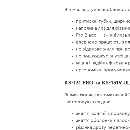
Він має наступні особливості
притискні губки, ширино
напрямна лез для різанн
Pro Blade — змінні леза
впевнено працюють з пло
не відриває жили при р
не пошкоджує внутрішню
міцна і надійна фіксація 
ергономічні прогумован
KS-131 PRO та KS-131V U
Знімач ізоляції автоматичний D
застосовуються для:
зняття ізоляції з провод
зняття оболонки з плос
різання дроту перетином