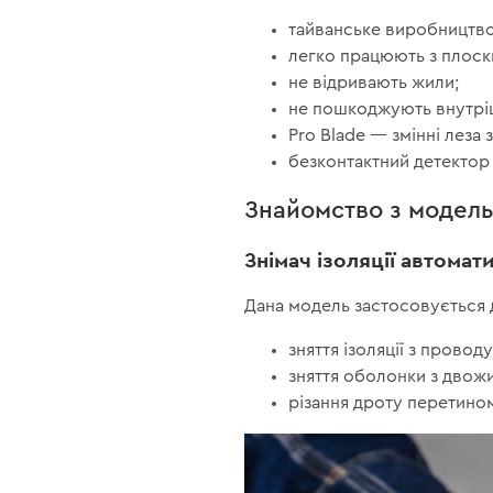
тайванське виробництво
легко працюють з плоск
не відривають жили;
не пошкоджують внутрі
Pro Blade — змінні леза 
безконтактний детектор 
Знайомство з модел
Знімач ізоляції автомат
Дана модель застосовується 
зняття ізоляції з провод
зняття оболонки з двож
різання дроту перетином