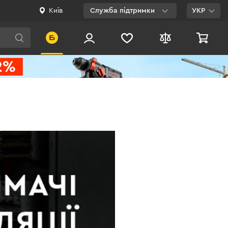
Київ
Служба підтримки
УКР
Viber
WhatsApp
Telegram
Facebook
E-mail
0 800 200 500
Безкоштовно по
Україні