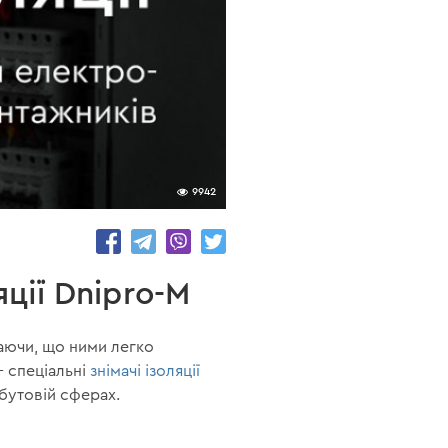
9942
ції Dnipro-M
ваючи, що ними легко
 спеціальні
знімачі ізоляції
обутовій сферах.