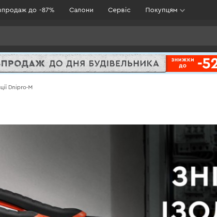
зпродаж до -87%
Салони
Сервіс
Покупцям
ції Dnipro-M