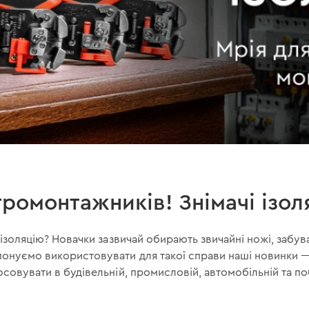
ромонтажників! Знімачі ізоля
и ізоляцію? Новачки зазвичай обирають звичайні ножі, забу
понуємо використовувати для такої справи наші новинки —
осовувати в будівельній, промисловій, автомобільній та п