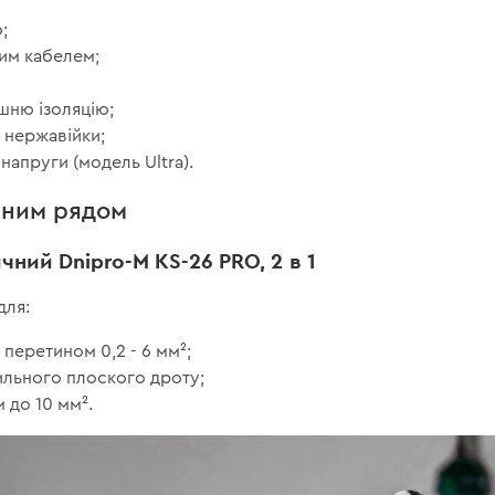
;
им кабелем;
шню ізоляцію;
з нержавійки;
напруги (модель Ultra).
ьним рядом
ичний Dnipro-M KS-26 PRO, 2 в 1
для:
у перетином 0,2 - 6 мм²;
ильного плоского дроту;
 до 10 мм².