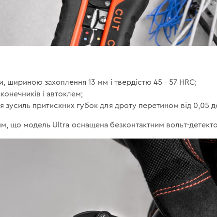
и, шириною захоплення 13 мм і твердістю 45 - 57 HRC;
конечників і автоклем;
 зусиль притискних губок для дроту перетином від 0,05 до
 тим, що модель Ultra оснащена безконтактним вольт-детект