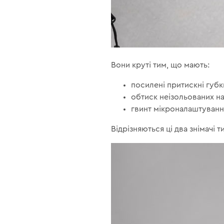
Вони круті тим, що мають:
посилені притискні губк
обтиск неізольованих на
гвинт мікроналаштування
Відрізняються ці два знімачі