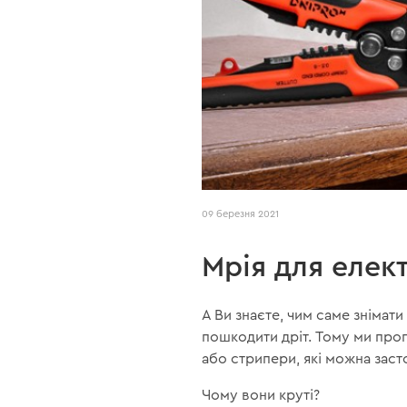
09 березня 2021
Мрія для елект
А Ви знаєте, чим саме знімат
пошкодити дріт. Тому ми про
або стрипери, які можна заст
Чому вони круті?