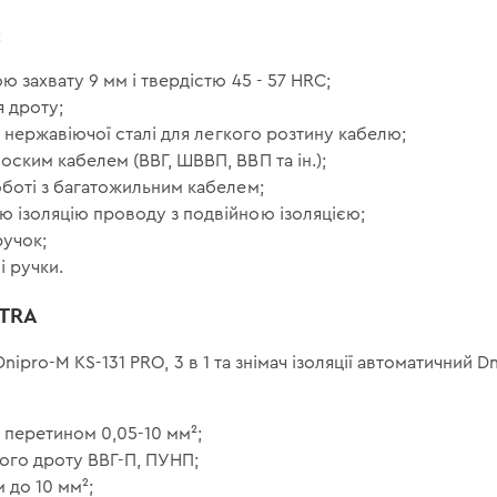
:
ю захвату 9 мм і твердістю 45 - 57 HRC;
я дроту;
 з нержавіючої сталі для легкого розтину кабелю;
ским кабелем (ВВГ, ШВВП, ВВП та ін.);
оботі з багатожильним кабелем;
 ізоляцію проводу з подвійною ізоляцією;
ручок;
і ручки.
LTRA
nipro-M KS-131 PRO, 3 в 1 та знімач ізоляції автоматичний Dn
у перетином 0,05-10 мм²;
кого дроту ВВГ-П, ПУНП;
 до 10 мм²;