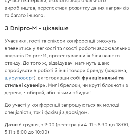
сучасні матеріали, екологія зварювального
виробництва, перспективи розвитку даних напрямків
та багато іншого.
З Dnipro-M - цікавіше
Учасники, гості та спікери конференції зможуть
впевнитись у легкості та якості роботи зварювальних
апаратів Dnipro-M, протестувавши їх біля нашого
стенду. До того ж, відвідувачі матимуть шанс
спробувати в роботі й інші товари бренду (зокрема,
функціональні та
шуруповерт
), виготовивши собі
стильні сувеніри
. Милі брелоки, чи круті блокноти з
дерева, - обирай, або візьми обидва!
До участі у конференції запрошуються як молоді
спеціалісти, так і фахівці з досвідом.
Дата:
6 грудня, з 9:00 (реєстрація 4. 11 з 8:30 до 18:00,
5.11 з 8:00 до 10:00)