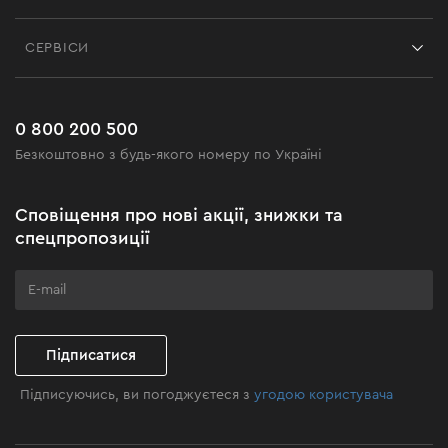
Відгуки
Контакти
Блог
СЕРВІСИ
Повернення
Робота
Сервіс
Доставка і оплата
Новинки
Поширені запитання
0 800 200 500
Чорна п'ятниця
Безкоштовно з будь-якого номеру по Україні
Новини
Акційні набори
Сповіщення про нові акції, знижки та
Бізнес-клієнтам
спецпропозиції
Програма лояльності
Клуб майстерності
Підписатися
Підписуючись, ви погоджуєтеся з
угодою користувача