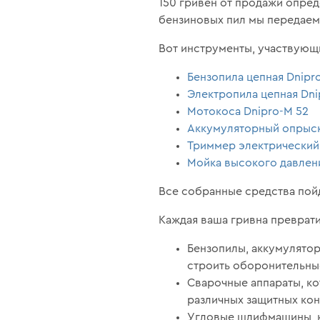
150 гривен от продажи опре
бензиновых пил мы передаем
Вот инструменты, участвующи
Бензопила цепная Dnip
Электропила цепная Dn
Мотокоса Dnipro-M 52
Аккумуляторный опрыск
Триммер электрический
Мойка высокого давлени
Все собранные средства пойд
Каждая ваша гривна преврати
Бензопилы, аккумулято
строить оборонительны
Сварочные аппараты, ко
различных защитных кон
Угловые шлифмашины, к