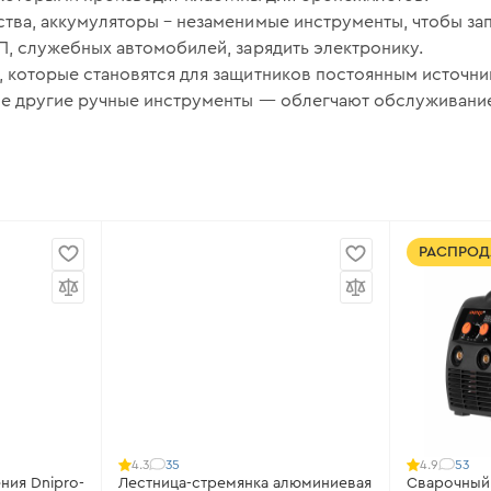
тва, аккумуляторы – незаменимые инструменты, чтобы зап
П, служебных автомобилей, зарядить электронику.
 которые становятся для защитников постоянным источник
ие другие ручные инструменты — облегчают обслуживание
РАСПРО
35
53
4.3
4.9
ния Dnipro-
Лестница-стремянка алюминиевая
Сварочный 