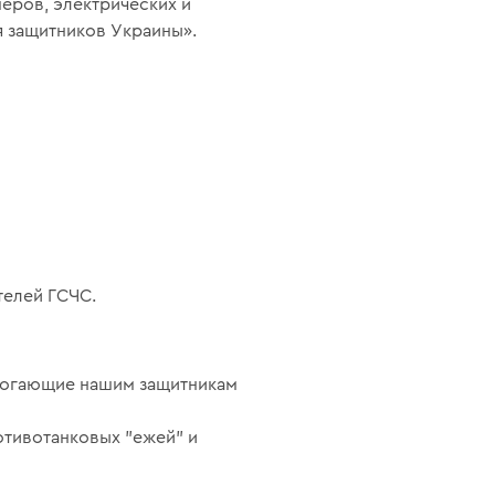
еров, электрических и
я защитников Украины».
телей ГСЧС.
могающие нашим защитникам
отивотанковых "ежей" и