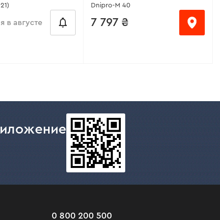
21)
Dnipro-M 40
7 797 ₴
 в августе
/месяц
от 520 ₴/месяц
ая активная
Номинальная мощность:
1500 Вт
4160 Вт
/ 2 л.с.
егулирования тока:
Обороты ножей без нагрузки:
риложение
360 об/мин
арочного электрода:
Глубина культивации:
200 мм
Ширина культивации:
400 мм
ntiStick / HotStart(65В)
Все характеристики
>
 / TermoControl/VRD
еристики
>
0 800 200 500