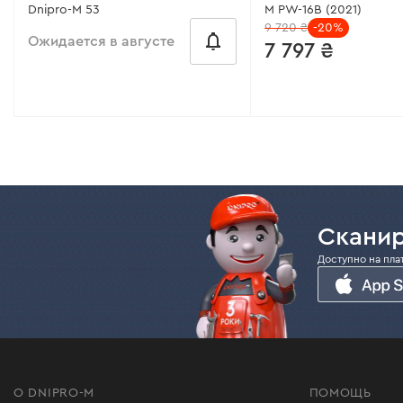
Dnipro-M 53
M PW-16B (2021)
9 720 ₴
-20%
Ожидается в августе
7 797 ₴
от 1199 ₴/месяц
от 520 ₴/месяц
Мощность:
3600 Вт
Максимальное давлен
/ 16 МПа
Площадь обработки:
22 сотки
Длина шланга:
8 м
Ширина скашивания:
525 мм
Сканир
Производительность:
Вес:
36 кг
Доступно на пла
Мощность:
2000 Вт
Все характеристики
>
Все характеристики
>
О DNIPRO-M
ПОМОЩЬ