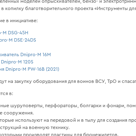
деленных моделей опрыскивателей, бензо- и электротримм
 в копилку благотворительного проекта «Инструменты дл
е в инициативе:
ro-M DSG-45H
ipro-M DSE-24DS
иватель Dnipro-M 16M
 Dnipro-M 120S
я Dnipro-M PW-16B (2021)
ут на закупку оборудования для воинов ВСУ, ТрО и спаса
тся в:
рные шуруповерты, перфораторы, болгарки и фонари, по
е сооружения.
торые используют на передовой и в тылу для создания пр
струкций на военную технику.
оторыми производят пластины для бронежилетов.