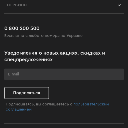
Блог
СЕРВИСЫ
Возврат
Работа
Сервис
Доставка и оплата
Новинки
Часто задаваемые вопросы
0 800 200 500
Черная пятница
Бесплатно с любого номера по Украине
Новости
Акционные наборы
Уведомления о новых акциях, скидках и
Бизнес-клиентам
спецпредложениях
Программа лояльности
Клуб мастерства
Подписаться
Подписываясь, вы соглашаетесь с
пользовательским
соглашением