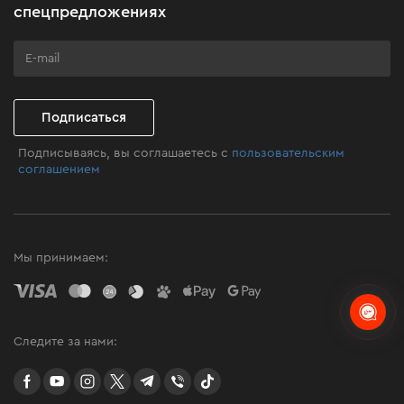
Бизнес-клиентам
спецпредложениях
Программа лояльности
Клуб мастерства
Подписаться
Подписываясь, вы соглашаетесь с
пользовательским
соглашением
Мы принимаем:
Следите за нами:
facebook
youtube
instagram
twitter
telegram
Viber
TikTok