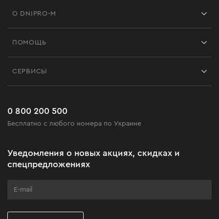
О DNIPRO-M
Франшиза
ПОМОЩЬ
Отзывы
Контакты
Блог
СЕРВИСЫ
Возврат
Работа
Сервис
Доставка и оплата
Новинки
Часто задаваемые вопросы
0 800 200 500
Черная пятница
Бесплатно с любого номера по Украине
Новости
Акционные наборы
Уведомления о новых акциях, скидках и
Бизнес-клиентам
спецпредложениях
Программа лояльности
Клуб мастерства