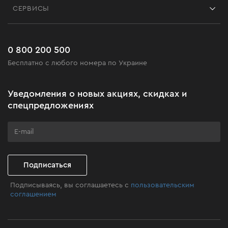
Блог
СЕРВИСЫ
Возврат
Работа
Сервис
Доставка и оплата
Новинки
Часто задаваемые вопросы
0 800 200 500
Черная пятница
Бесплатно с любого номера по Украине
Новости
Акционные наборы
Уведомления о новых акциях, скидках и
Бизнес-клиентам
спецпредложениях
Программа лояльности
Клуб мастерства
Подписаться
Подписываясь, вы соглашаетесь с
пользовательским
соглашением