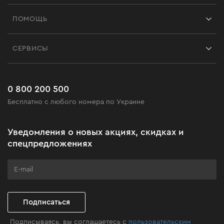
Франшиза
ПОМОЩЬ
Отзывы
Контакты
Блог
СЕРВИСЫ
Возврат
Работа
Сервис
Доставка и оплата
Новинки
Часто задаваемые вопросы
0 800 200 500
Черная пятница
Бесплатно с любого номера по Украине
Новости
Акционные наборы
Уведомления о новых акциях, скидках и
Бизнес-клиентам
спецпредложениях
Программа лояльности
Клуб мастерства
Подписаться
Подписываясь, вы соглашаетесь с
пользовательским