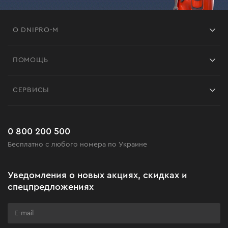
О DNIPRO-M
Франшиза
ПОМОЩЬ
Отзывы
Контакты
Блог
СЕРВИСЫ
Возврат
Работа
Сервис
Доставка и оплата
Новинки
Часто задаваемые вопросы
0 800 200 500
Черная пятница
Бесплатно с любого номера по Украине
Новости
Акционные наборы
Уведомления о новых акциях, скидках и
Бизнес-клиентам
спецпредложениях
Программа лояльности
Клуб мастерства