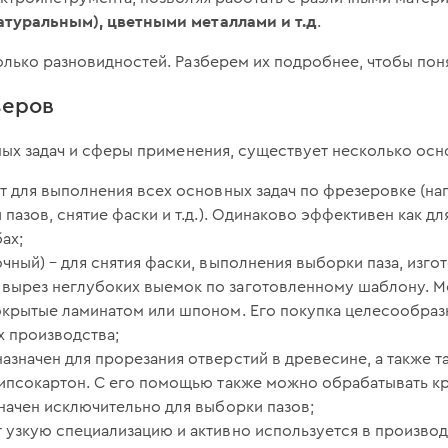
атуральным), цветными металлами и т.д
.
лько разновидностей. Разберем их подробнее, чтобы поня
зеров
ных задач и сферы применения, существует несколько осн
т для выполнения всех основных задач по фрезеровке (на
 пазов, снятие фаски и т.д.). Одинаково эффективен как для
ах;
чный) – для снятия фаски, выполнения выборки паза, изгот
вырез неглубоких выемок по заготовленному шаблону. М
окрытые ламинатом или шпоном. Его покупка целесообраз
х производства;
назначен для прорезания отверстий в древесине, а также та
гипсокартон. С его помощью также можно обрабатывать к
начен исключительно для выборки пазов;
т узкую специализацию и активно используется в произво