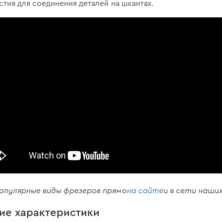
стия для соединения деталей на шкантах.
опулярные виды фрезеров прямо
на сайте
и в сети наши
ие характеристики