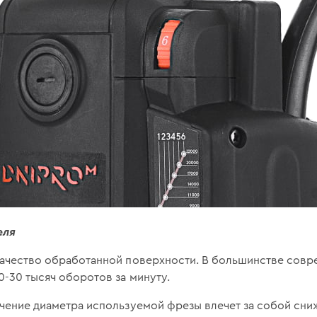
еля
 качество обработанной поверхности. В большинстве совр
0-30 тысяч оборотов за минуту.
личение диаметра используемой фрезы влечет за собой сн