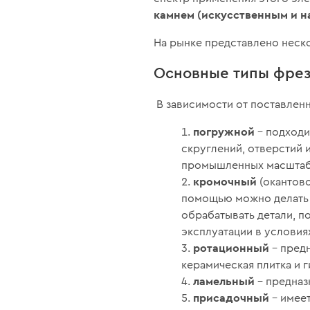
камнем (искусственным и н
На рынке представлено неско
Основные типы фре
В зависимости от поставлен
погружной
– подходи
скруглений, отверстий и
промышленных масштаб
кромочный
(окантово
помощью можно делать 
обрабатывать детали, п
эксплуатации в условия
ротационный
– пред
керамическая плитка и 
ламельный
– предназ
присадочный
– имее