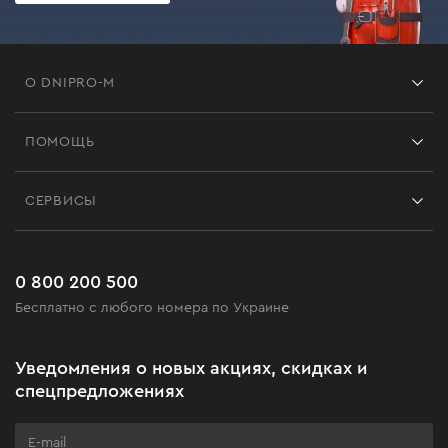
О DNIPRO-M
Франшиза
ПОМОЩЬ
Отзывы
Контакты
Блог
СЕРВИСЫ
Возврат
Работа
Сервис
Доставка и оплата
Новинки
Часто задаваемые вопросы
0 800 200 500
Черная пятница
Бесплатно с любого номера по Украине
Новости
Акционные наборы
Уведомления о новых акциях, скидках и
Бизнес-клиентам
спецпредложениях
Программа лояльности