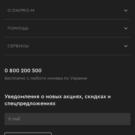
О DNIPRO-M
Франшиза
ПОМОЩЬ
Отзывы
Контакты
Блог
СЕРВИСЫ
Возврат
Работа
Сервис
Доставка и оплата
Новинки
Часто задаваемые вопросы
0 800 200 500
Черная пятница
Бесплатно с любого номера по Украине
Новости
Акционные наборы
Уведомления о новых акциях, скидках и
Бизнес-клиентам
спецпредложениях
Программа лояльности
Клуб мастерства