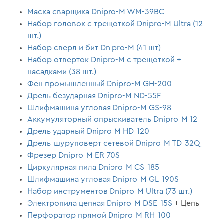
Маска сварщика Dnipro-M WM-39ВС
Набор головок с трещоткой Dnipro-M Ultra (12
шт.)
Набор сверл и бит Dnipro-M (41 шт)
Набор отверток Dnipro-M с трещоткой +
насадками (38 шт.)
Фен промышленный Dnipro-M GH-200
Дрель безударная Dnipro-M ND-55F
Шлифмашина угловая Dnipro-M GS-98
Аккумуляторный опрыскиватель Dnipro-M 12
Дрель ударный Dnipro-M HD-120
Дрель-шуруповерт сетевой Dnipro-M TD-32Q
Фрезер Dnipro-M ER-70S
Циркулярная пила Dnipro-M CS-185
Шлифмашина угловая Dnipro-M GL-190S
Набор инструментов Dnipro-M Ultra (73 шт.)
Электропила цепная Dnipro-M DSE-15S
+ Цепь
Перфоратор прямой Dnipro-M RH-100