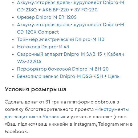
Аккумуляторная дрель-шуруповерт Dnipro-M
CD-218Q
+
АКБ BP-220
+
ЗУ FC-230
Фрезер Dnipro-M ЕR-120S
Аккумуляторная дрель-шуруповерт Dnipro-M
CD-12CX Compact
Триммер электрический Dnipro-M 110
Мотокоса Dnipro-M 43
Сварочный аппарат Dnipro-M SAB-15 + Кабели
WS-3220A
Перфоратор бочковой Dnipro-M BH-20
Бензопила цепная Dnipro-M DSG-45H + Цепь
Условия розыгрыша
Сделать донат от 31 грн на платформе dobro.ua в
копилку благотворительного проекта
«Инструменты
для защитников Украины»
и указать в платеже (поле
«Ваш підпис») ваш никнейм в Instagram, Telegram или в
Facebook.