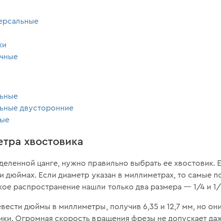
ерсальные
ки
чные
льные
ьные двусторонние
ные
етра хвостовика
деленной цанге, нужно правильно выбрать ее хвостовик. 
 дюймах. Если диаметр указан в миллиметрах, то самые по
ое распространение нашли только два размера — 1/4 и 1/
ести дюймы в миллиметры, получив 6,35 и 12,7 мм, но они
ики. Огромная скорость вращения фрезы не допускает даж