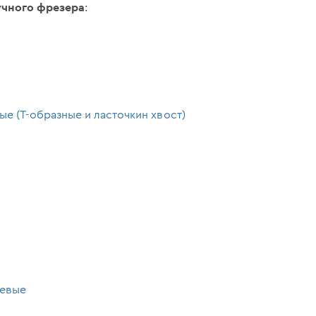
учного фрезера
:
е (Т-образные и ласточкин хвост)
невые