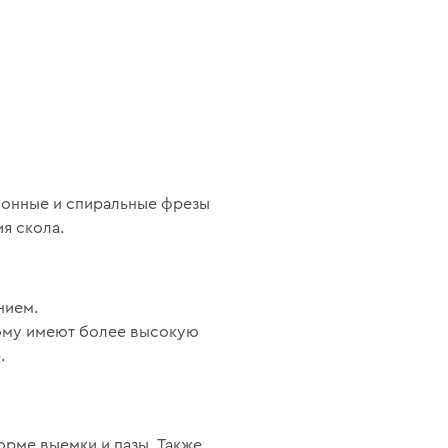
клонные и спиральные фрезы
я скола.
нием.
тому имеют более высокую
.
орме выемки и пазы. Также