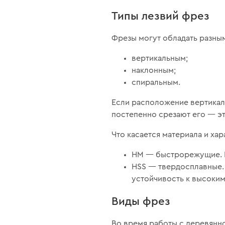
Типы лезвий фрез
Фрезы могут обладать разн
вертикальным;
наклонным;
спиральным.
Если расположение вертикаль
постепенно срезают его — эт
Что касается материала и хар
HM — быстрорежущие. П
HSS — твердосплавные.
устойчивость к высоким
Виды фрез
Во время работы с деревянно