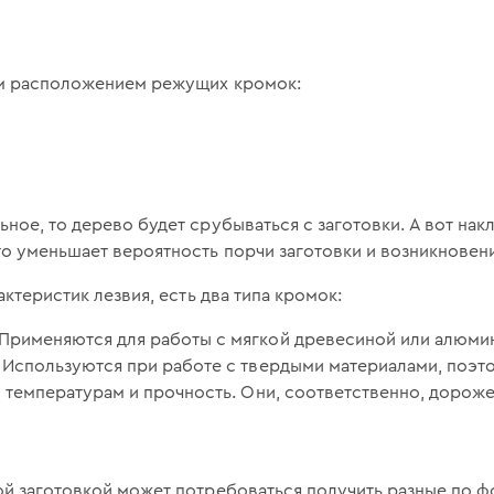
ым расположением режущих кромок:
ное, то дерево будет срубываться с заготовки. А вот на
о уменьшает вероятность порчи заготовки и возникновени
актеристик лезвия, есть два типа кромок:
рименяются для работы с мягкой древесиной или алюми
 Используются при работе с твердыми материалами, поэ
 температурам и прочность. Они, соответственно, дороже
й заготовкой может потребоваться получить разные по ф