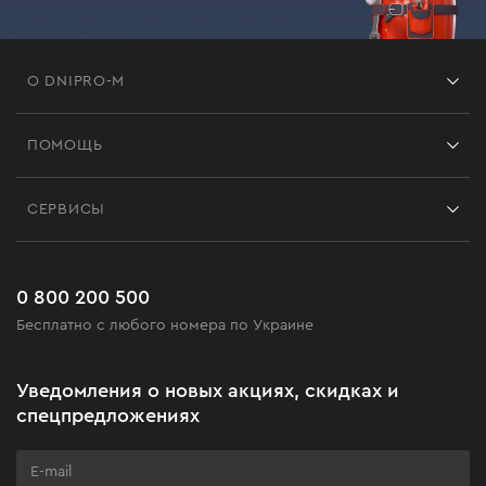
О DNIPRO-M
Франшиза
ПОМОЩЬ
Отзывы
Контакты
Блог
СЕРВИСЫ
Возврат
Работа
Сервис
Доставка и оплата
Новинки
Часто задаваемые вопросы
0 800 200 500
Черная пятница
Бесплатно с любого номера по Украине
Новости
Акционные наборы
Уведомления о новых акциях, скидках и
Бизнес-клиентам
спецпредложениях
Программа лояльности
Клуб мастерства