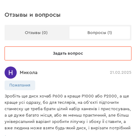
Отзывы и вопросы
Отзывы (0)
Вопросы (1)
Задать вопрос
Микола
21.02.2025
Пожелания
Зробіть ще диск хочаб Р600 а краще Р1000 або Р2000, а ще
краще усі одразу, бо для теслярів, на об'єкті підточити
стамеску це треба брати цілий набір каменів і пристосувань,
а це дуже багато місця, або як меньш практичний, але більш
універсальний варіант зробити ліпучку і збоку її ставити, а
вже людина може взяти будь-який диск, і вирізати потрібний