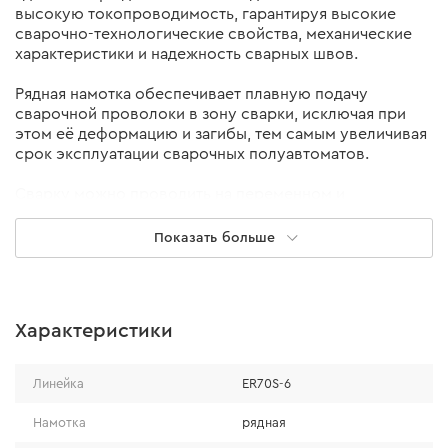
высокую токопроводимость, гарантируя высокие
сварочно-технологические свойства, механические
характеристики и надежность сварных швов.
Рядная намотка обеспечивает плавную подачу
сварочной проволоки в зону сварки, исключая при
этом её деформацию и загибы, тем самым увеличивая
срок эксплуатации сварочных полуавтоматов.
Сварку можно проводить на переменном и
постоянном токе прямой полярности.
Показать больше
Свойства DNIPRO-M ER70S-6:
- стабильность механических свойств металлического
шва и надежность сварных соединений;
- неприхотлива к различному сварочному
Характеристики
оборудованию;
- устойчивое горение дуги, которое наблюдается при
широких диапазонах режимов сварки;
Линейка
ЕR70S-6
- минимальные потери металла и низкий уровень
разбрызгивания при работе;
Намотка
рядная
- отсутствие наплывов и пористости в сварочном