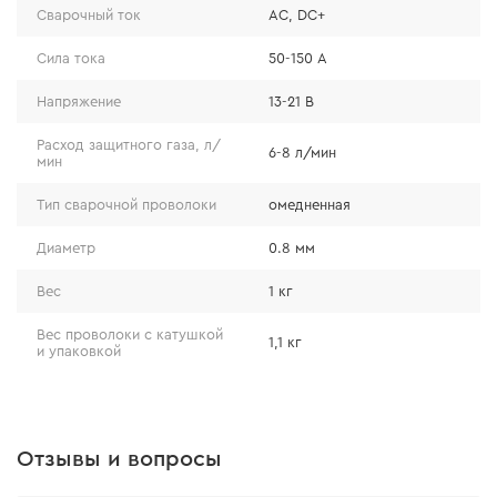
шве.
Сварочный ток
AC, DC+
Режимы сварки:
Сила тока
50-150 А
- диаметр, мм — 0,8;
- сварочный ток — AC, DC+;
Напряжение
13-21 В
- сила тока, А — 50-150;
- напряжение, В — 13-21;
Расход защитного газа, л/
6-8 л/мин
- расход защитного газа, л/мин – 6-8;
мин
- скорость подачи, м/час —260-400.
Тип сварочной проволоки
омедненная
Химический состав проволоки, %:
Диаметр
0.8 мм
- C — 0.10;
- Mn — 1.50;
Вес
1 кг
- Si — 0.88;
- P — 0.011;
Вес проволоки с катушкой
- S — 0.013;
1,1 кг
и упаковкой
- Cr — 0.038;
- Ni — 0.034;
- Cu — 0.19.
Соответствие стандартам:
Отзывы и вопросы
- ISO 14341: G4Si1
- AWS A5.18: ER70S-6