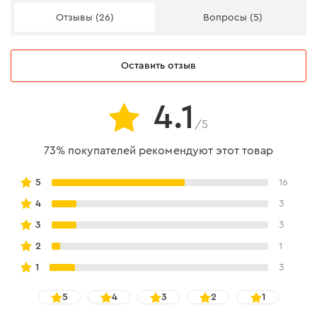
- ГОСТ 2246: Св-08Г2С
Отзывы (26)
Вопросы (5)
Оставить отзыв
4.1
/5
73% покупателей рекомендуют этот товар
5
16
4
3
3
3
2
1
1
3
5
4
3
2
1