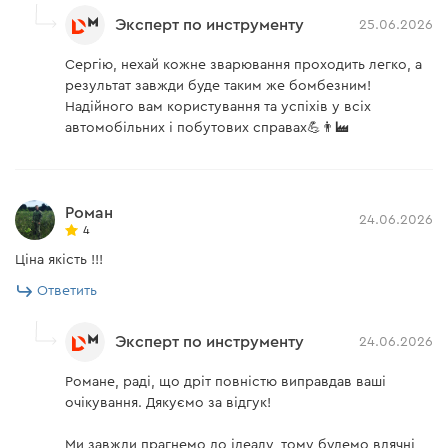
Эксперт по инструменту
25.06.2026
Сергію, нехай кожне зварювання проходить легко, а
результат завжди буде таким же бомбезним!
Надійного вам користування та успіхів у всіх
автомобільних і побутових справах💪👨‍🏭
Роман
24.06.2026
4
Ціна якість !!!
Ответить
Эксперт по инструменту
24.06.2026
Романе, раді, що дріт повністю виправдав ваші
очікування. Дякуємо за відгук!
Ми завжди прагнемо до ідеалу, тому будемо вдячні