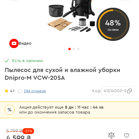
48%
Остатка
Видео
Есть в наличии
Пылесос для сухой и влажной уборки
Dnipro-M VCW-20SA
Код:
41214000-2
4.1
286
отзывов
Акция действует еще
8 дн : 11 час : 44 хв
%
или до окончения запасов товара
5 799 ₴
-21%
4 599 ₴