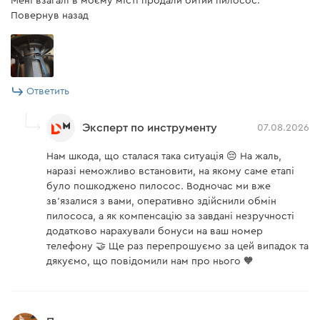
Мені взагалі в моєму місті продали битий пилосос.
Повернув назад
Щётка для сухой и
есть
влажной уборки
Бумажный мешок 20 л
есть
Ответить
Всасывающий шланг
есть
Эксперт по инструменту
07.08.2026
Инструкция
есть
Нам шкода, що сталася така ситуація 😔 На жаль,
Колёса
4 шт.
наразі неможливо встановити, на якому саме етапі
було пошкоджено пилосос. Водночас ми вже
Насадка для
есть
труднодоступных мест
зв'язалися з вами, оперативно здійснили обмін
пилососа, а як компенсацію за завдані незручності
Патронный фильтр НЕРА
есть
додатково нарахували бонуси на ваш номер
телефону 🤝 Ще раз перепрошуємо за цей випадок та
Платформа под колесо
4 шт.
дякуємо, що повідомили нам про нього 🧡
Поролоновый фильтр для
есть
сбора жидкости
Предварительный