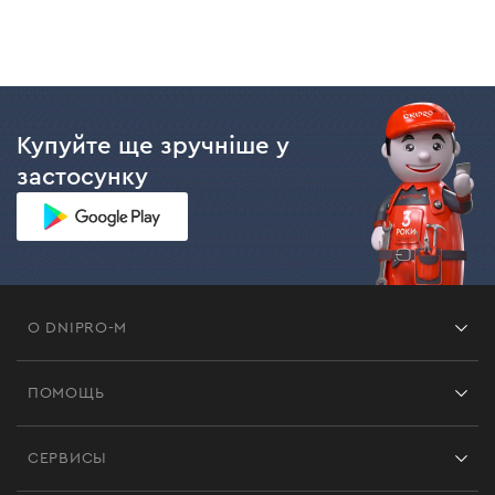
Купуйте ще зручніше у
застосунку
О DNIPRO-M
Франшиза
ПОМОЩЬ
Отзывы
Контакты
Блог
СЕРВИСЫ
Возврат
Работа