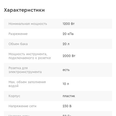
Характеристики
Номинальная мощность
1200 Вт
Разрежение
20 кПа
Объем бака
20 л
Особенности конструкции
Мощность инструмента,
2000 Вт
подключаемого к розетке
пластиковый бак не подвержен коррозии и не
Розетка для
есть
требует ухода. Мусор с острыми краями можно
электроинструмента
всасывать прямо в бак, не боясь повредить его;
Мах. объем заполнения
10 л
благодаря наличию предварительного фильтра
водой
пылесос может работать даже с
Корпус
пластик
мелкодисперсной пылью без использования
мешка;
Напряжение сети
230 В
на корпусе находятся специальные отделения