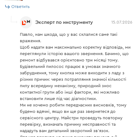
Ответить
Эксперт по инструменту
15.07.2026
Павло, нам шкода, що у вас склалися саме такі
враження.
Щоб надати вам максимально коректну відповідь, ми
переглянули історію вашого звернення. Бачимо, що
ремонт відбувався орієнтовно три місяці тому.
Будівельний пилосос працює в умовах значного
забруднення, тому кнопка може виходити з ладу з
різних причин: через потрапляння значної кількості
пилу всередину механізму, природний знос
контактної групи або інші фактори, які можливо
встановити лише під час діагностики.
Ми не хочемо робити передчасних висновків, тому
будемо вдячні, якщо ви ще раз звернетеся до
сервісного центру. Майстри проведуть повторну
перевірку, визначать причину несправності та
нададуть вам детальний зворотний зв'язок.