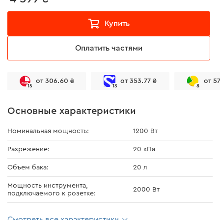
Купить
Оплатить частями
от 306.60 ₴
от 353.77 ₴
от 5
15
13
8
Основные характеристики
Номинальная мощность:
1200 Вт
Разрежение:
20 кПа
Объем бака:
20 л
Мощность инструмента,
2000 Вт
подключаемого к розетке:
Смотреть все характеристики