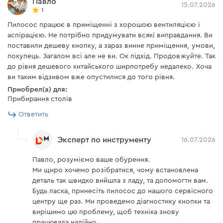
Павло
есть
15.07.2026
текстильный фильтр
1
Пилосос працює в приміщенні з хорошою вентиляцією і
Пылесос
есть
аспірацією. Не потрібно придумувати всякі виправдання. Ви
поставили дешеву кнопку, а зараз винне приміщення, умови,
Удлинительная трубка
2 шт.
покупець. Загалом всі але не ви. Ок підхід. Продовжуйте. Так
до рівня дешевого китайського ширпотребу недалеко. Хоча
ви таким відзивом вже опустилися до того рівня.
Инструкция пользователя
Приобрел(а) для:
Прибирання столів
Скачать инструкцию к "Пылесос для сухой и влажной
Ответить
уборки Dnipro-M VCW-20SA"
Эксперт по инструменту
16.07.2026
Павло, розуміємо ваше обурення.
Ми щиро хочемо розібратися, чому встановлена
деталь так швидко вийшла з ладу, та допомогти вам.
Будь ласка, принесіть пилосос до нашого сервісного
центру ще раз. Ми проведемо діагностику кнопки та
вирішимо цю проблему, щоб техніка знову
працювала надійно.