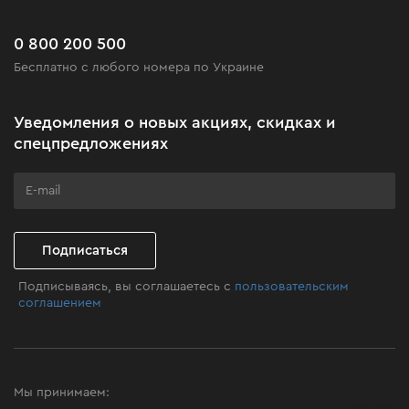
Сервис
Доставка и оплата
Новинки
Часто задаваемые вопросы
0 800 200 500
Черная пятница
Бесплатно с любого номера по Украине
Новости
Акционные наборы
Уведомления о новых акциях, скидках и
Бизнес-клиентам
спецпредложениях
Программа лояльности
Клуб мастерства
Подписаться
Подписываясь, вы соглашаетесь с
пользовательским
соглашением
Мы принимаем: