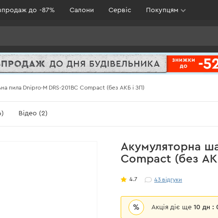
зпродаж до -87%
Салони
Сервіс
Покупцям
на пила Dnipro-M DRS-201BC Compact (без АКБ і ЗП)
6)
Відео (2)
Акумуляторна ша
Compact (без АКБ
4.7
43
відгуки
%
Акція діє ще
10 дн :