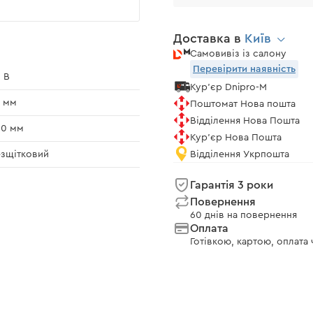
Доставка в
Київ
Самовивіз із салону
Перевірити наявність
 В
Кур'єр Dnipro-M
 мм
Поштомат Нова пошта
Відділення Нова Пошта
00 мм
Кур'єр Нова Пошта
зщітковий
Відділення Укрпошта
Гарантія 3 роки
Повернення
60 днів на повернення
Оплата
Готівкою, картою, оплата