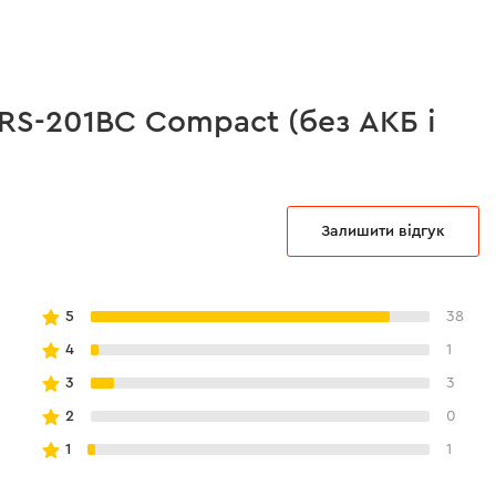
RS-201BC Compact (без АКБ і
Залишити відгук
5
38
4
1
3
3
2
0
1
1