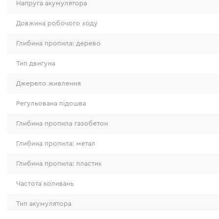
Напруга акумулятора
Довжина робочого ходу
Глибина пропила: дерево
Тип двигуна
Джерело живлення
Регульована підошва
Глибина пропила газобетон
Глибина пропила: метал
Глибина пропила: пластик
Автономність
Частота коливань
Тривалість роботи шабельної пили на одному з
Тип акумулятора
встановленої акумуляторної батареї. Автоном