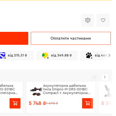
Оплатити частинами
від 215.31 ₴
від 349.88 ₴
від 466.50 ₴
13
8
6
абельна
Акумуляторна шабельна
RS-201BC
пила Dnipro-M DRS-201BC
уляторна
Compact + Акумуляторна
+ Зарядний
батарея BP-260 + Зарядний
пристрій FC-230
5 748 ₴
5 397 
7 698 ₴