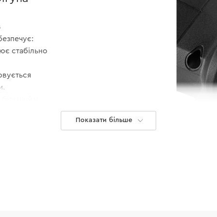
з
безпечує:
цює стабільно
овується
и.
о більший у
Показати більше
омфорт під час
Безпека та 