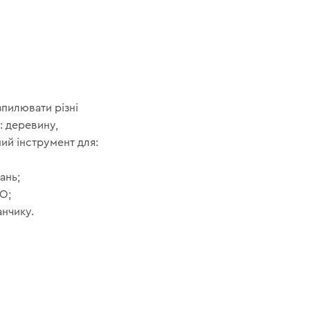
пилювати різні
: деревину,
ний інструмент для:
ань;
О;
анчику.