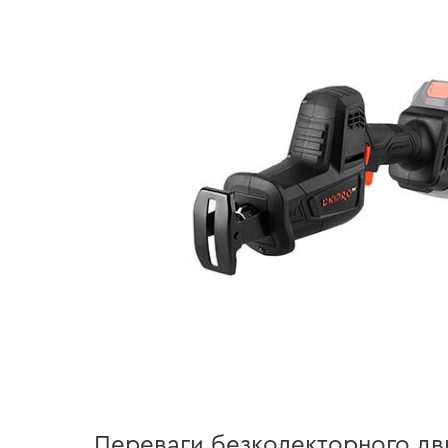
Переваги безколекторного дв