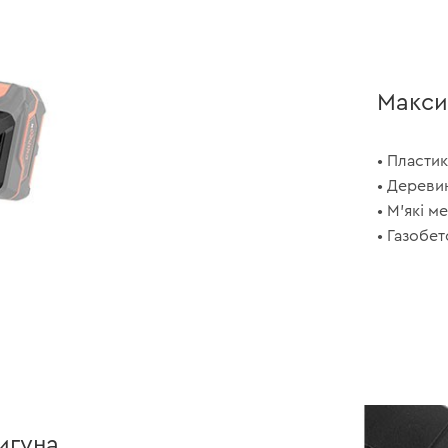
Макси
• Пластик
• Дереви
• М’які м
• Газобет
игуна