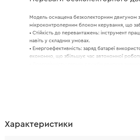
Модель оснащена безколекторним двигуном 
мікроконтролерним блоком керування, що за
• Стійкість до перевантажень: інструмент пра
навіть у складних умовах.
• Енергоефективність: заряд батареї використ
економно, що збільшує час автономної робот
• Довговічність: термін служби двигуна значн
порівнянні з аналогами.
• Зниження перегріву: підвищена безпека та к
роботи.
Характеристики