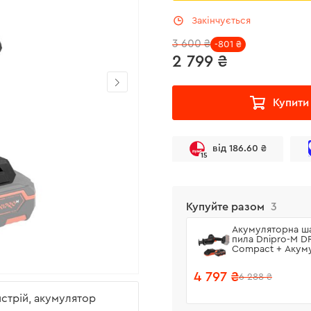
Закінчується
3 600 ₴
-801 ₴
2 799 ₴
Купити
від 186.60 ₴
15
Купуйте разом
3
Акумуляторна ш
пила Dnipro-M D
Compact + Акум
батарея BP-240 
пристрій FC-230
4 797 ₴
6 288 ₴
истрій, акумулятор