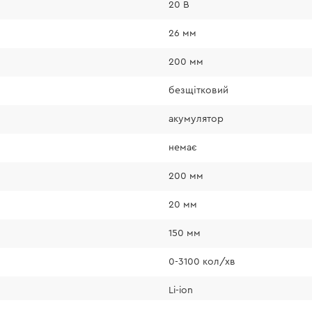
20 В
• Інструмент осна
26 мм
ввімкнення, який р
• Миттєве гальмо 
200 мм
полотна, яке оберт
безщітковий
• Плавне збільшенн
кнопку живлення —
акумулятор
натискання на кноп
• DRS-201BC Compa
немає
200 мм
20 мм
150 мм
0-3100 кол/хв
аряді залежить від
Li-ion
ність при