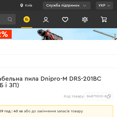
Київ
Служба підтримки
УКР
Viber
WhatsApp
Telegram
Facebook
E-mail
0 800 200 500
бельна пила Dnipro-M DRS-201BC
Безкоштовно по
 і ЗП)
Україні
Код товару:
84871000-8
 09 год : 40 хв
або до закінчення запасів товару