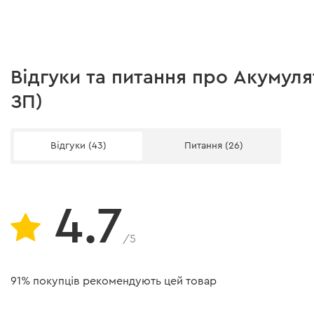
Швидка заміна пильного полотна
розпилюванні соснового бруса 100 х 100 мм:
• BP-220 (А/год): до 20 розпилів.
Миттєвий тормоз штоку
• BP-240 (А/год): до 40 розпилів.
• BP-260 (А/год): до 61 розпилу.
Захист від випадкового ввімкнення
Відгуки та питання про Акумул
Захист від перенавантаження
ЗП)
Плавний пуск
Відгуки (43)
Питання (26)
Підтримка обертів
Підсвічування робочої зони
4.7
Маятниковий хід
Вага
/5
Звуковий тиск, LpA
91% покупців рекомендують цей товар
Похибка вимірювання звукового тиску, КpA