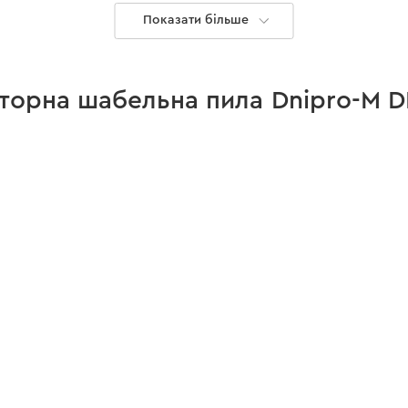
є
Показати більше
є
є
яторна шабельна пила Dnipro-M D
є
є
немає
є
немає
1,8 кг
90,8
5