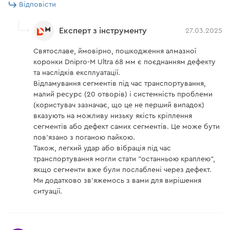
Відповісти
Експерт з інструменту
27.03.2025
Святославе, ймовірно, пошкодження алмазної
коронки Dnipro-M Ultra 68 мм є поєднанням дефекту
та наслідків експлуатації.
Відламування сегментів під час транспортування,
малий ресурс (20 отворів) і системність проблеми
(користувач зазначає, що це не перший випадок)
вказують на можливу низьку якість кріплення
сегментів або дефект самих сегментів. Це може бути
пов’язано з поганою пайкою.
Також, легкий удар або вібрація під час
транспортування могли стати "останньою краплею",
якщо сегменти вже були послаблені через дефект.
Ми додатково зв'яжемось з вами для вирішення
ситуації.