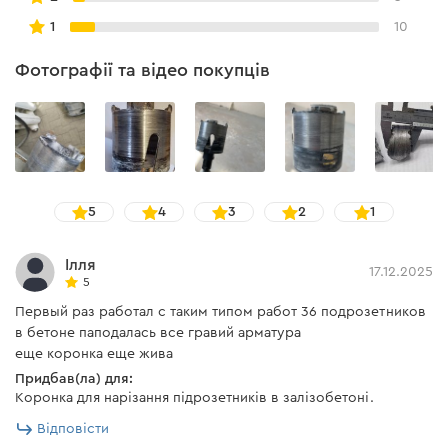
1
10
Фотографії та відео покупців
5
4
3
2
1
Ілля
17.12.2025
5
Первый раз работал с таким типом работ 36 подрозетников
в бетоне паподалась все гравий арматура
еще коронка еще жива
Придбав(ла) для:
Коронка для нарізання підрозетників в залізобетоні.
Відповісти