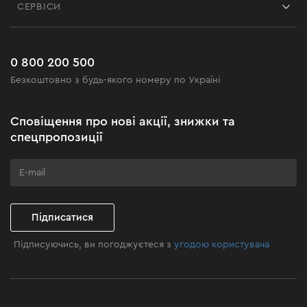
СЕРВІСИ
Повернення
Робота
Сервіс
Доставка і оплата
Новинки
Поширені запитання
0 800 200 500
Чорна п'ятниця
Безкоштовно з будь-якого номеру по Україні
Новини
Акційні набори
Сповіщення про нові акції, знижки та
Бізнес-клієнтам
спецпропозиції
Програма лояльності
Клуб майстерності
Підписатися
Підписуючись, ви погоджуєтеся з
угодою користувача