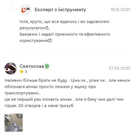
Експерт з інструменту
18.12.2025
Ілля, круто, що все вдалось і ви задоволені
результатом💪
Бажаємо і надалі приємного та ефективного
користування😊
Святослав
27.03.2025
2
Напевно більше брати не буду . Ціна ок , ріже ок . Але кемон
обломася алмаз просто лежачи у ящику при
транспортуванні.
Це не перший раз ломаєть алмаз . Але я бачу чим далі тим
гірше. 20 отворів і в мене тризуб