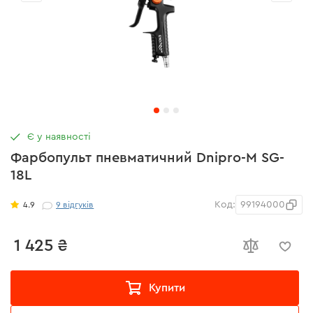
Є у наявності
Фарбопульт пневматичний Dnipro-M SG-
18L
Код:
99194000
4.9
9
відгуків
1 425 ₴
Купити