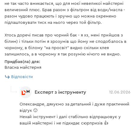
не так часто вмикається, що для моєї невеликої майстерні
величезний плюс. Брав разом з фільтром від води/масла -
разом чудово працюють і зручно що можна окремено
підлаштовувати тиск на нього через той фільтр.
Хтось доречі писав про чорний бак - я хз, мені прийшов з
білим) і тільки потім я зрозумів що йому не сподобалось в
чорному, в білому "на просвіт" видно скільки клея
залишилось, а в чорному я так розумію нічого не видно.
Придбав(ла) для:
Власна майстерня
Відповісти
Експерт з інструменту
12.06.2026
Олександре, дякуємо за детальний і дуже практичний
відгук 🙂
Нехай інструмент і далі стабільно відпрацьовує у
вашій майстерні і не підкидає сюрпризів 👍