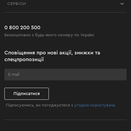
СЕРВІСИ
Повернення
Робота
Сервіс
Доставка і оплата
Новинки
Поширені запитання
0 800 200 500
Чорна п'ятниця
Безкоштовно з будь-якого номеру по Україні
Новини
Акційні набори
Сповіщення про нові акції, знижки та
Бізнес-клієнтам
спецпропозиції
Програма лояльності
Клуб майстерності
Підписатися
Підписуючись, ви погоджуєтеся з
угодою користувача