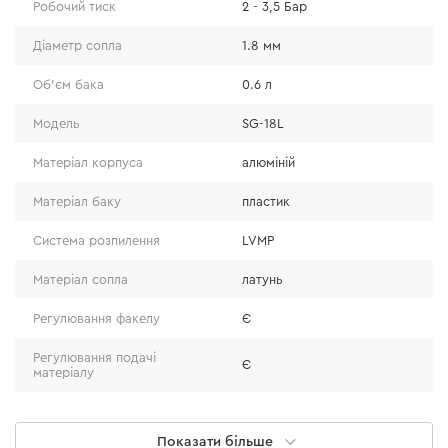
Робочий тиск
2 - 3,5 Бар
Рівномірне розпилення
Діаметр сопла
1.8 мм
Об'єм бака
0.6 л
Сопло та голка з високоточних матеріалів гарантують
ідеальне покриття без смуг і плям. Ця модель
Модель
SG-18L
забезпечує рівномірне нанесення фарби навіть на
Матеріал корпуса
алюміній
складних поверхнях.
Матеріал баку
пластик
Система розпилення
LVMP
Матеріал сопла
латунь
Регулювання факелу
Є
Регулювання подачі
Є
матеріалу
Регулювання подачі
Є
повітря
Показати більше