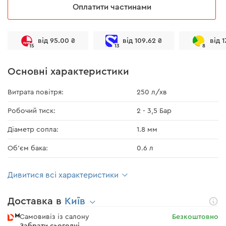
Оплатити частинами
від 95.00 ₴
від 109.62 ₴
від 1
15
13
8
Основні характеристики
Витрата повітря:
250 л/хв
Робочий тиск:
2 - 3,5 Бар
Діаметр сопла:
1.8 мм
Об'єм бака:
0.6 л
Дивитися всі характеристики
Доставка в
Київ
Самовивіз із салону
Безкоштовно