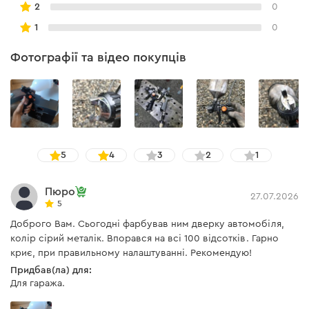
2
0
потрібного завдання.
1
0
Фотографії та відео покупців
5
4
3
2
1
Пюро
27.07.2026
5
Доброго Вам. Сьогодні фарбував ним дверку автомобіля,
колір сірий металік. Впорався на всі 100 відсотків. Гарно
криє, при правильному налаштуванні. Рекомендую!
Придбав(ла) для:
Для гаража.