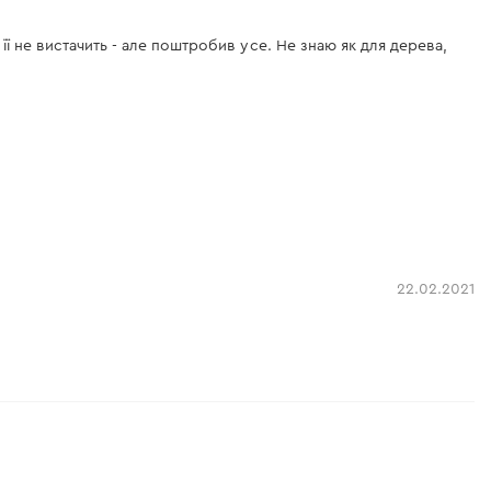
ї не вистачить - але поштробив усе. Не знаю як для дерева,
22.02.2021