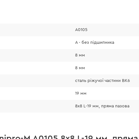
A0105
А - без підшипника
8 мм
8 мм
сталь ріжучої частини ВК6
19 мм
8x8 L-19 мм, пряма пазова
nipro-M A0105 8x8 L-19 мм, пряма