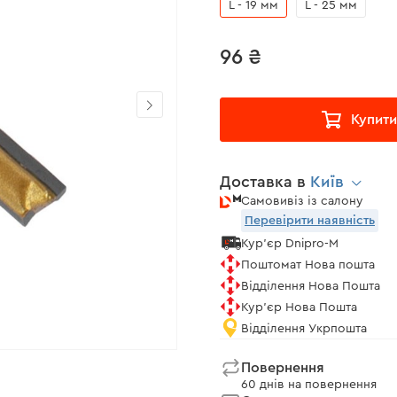
L - 19 мм
L - 25 мм
96 ₴
Купити
Доставка в
Київ
Самовивіз із салону
Перевірити наявність
Кур'єр Dnipro-M
Поштомат Нова пошта
Відділення Нова Пошта
Кур'єр Нова Пошта
Відділення Укрпошта
Повернення
60 днів на повернення