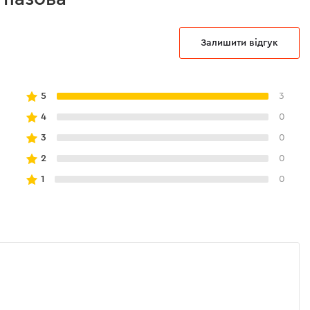
Залишити відгук
5
3
4
0
3
0
2
0
1
0