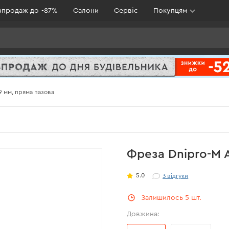
зпродаж до -87%
Салони
Сервіс
Покупцям
9 мм, пряма пазова
Фреза Dnipro-M A
5.0
3
відгуки
Залишилось 5 шт.
Довжина: