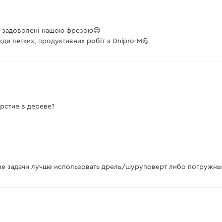
ь задоволені нашою фрезою😊
ди легких, продуктивних робіт з Dnipro-M💪
рстие в дереве?
кие задачи лучше использовать дрель/шуруповерт либо погружн