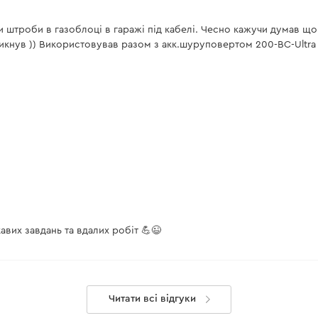
 штроби в газоблоці в гаражі під кабелі. Чесно кажучи думав що ї
икнув )) Використовував разом з акк.шуруповертом 200-BC-Ultra
авих завдань та вдалих робіт 💪😉
Читати всі відгуки