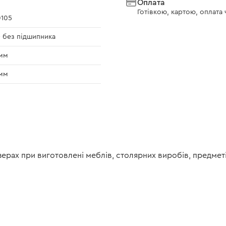
Оплата
Готівкою, картою, оплата
105
- без підшипника
мм
мм
рах при виготовлені меблів, столярних виробів, предметів