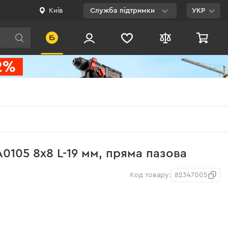
Київ
Служба підтримки
УКР
Viber
WhatsApp
Telegram
Facebook
E-mail
0 800 200 500
0105 8x8 L-19 мм, пряма пазова
Безкоштовно по
Україні
Код товару:
82347005