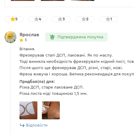
5
4
3
2
1
Ярослав
Підтверджена покупка
5
Вітання.
Фрезерував сталі ДСП, лаковані. Як по маслу.
Тоді виникла необхідність фрезерувати мідний лист, тов
Після цього ще фрезерував ДСП, різні, старі, нові.
Фреза живуча і хороша. Велика рекомендація для покуп
Придбав(ла) для:
Різка ДСП, старе лаковане ДСП.
Різка листа міді товщиною 1,5 мм.
Відповісти