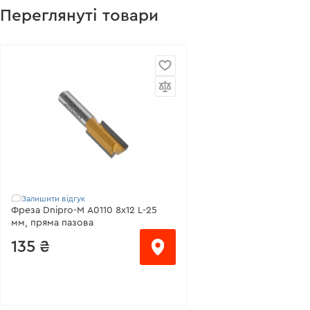
Переглянуті товари
Залишити відгук
Фреза Dnipro-M A0110 8х12 L-25
мм, пряма пазова
135 ₴