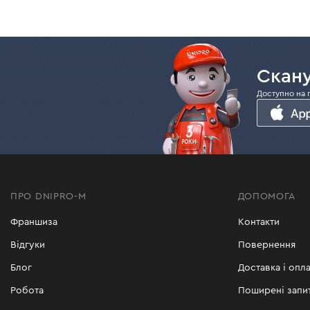
Довжина:
L - 19 мм
L - 25 мм
Серія:
A0110
Скану
Модельний ряд:
А - без
Доступно на 
підшипника
Діаметр:
12 мм
Діаметр хвостовика:
8 мм
Всі характеристики
>
ПРО DNIPRO-M
ДОПОМОГА
Франшиза
Контакти
Відгуки
Повернення
Блог
Доставка і опла
Робота
Поширені запи