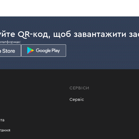
йте QR-код, щоб завантажити за
платформах:
СЕРВІСИ
Сервіс
та
тання