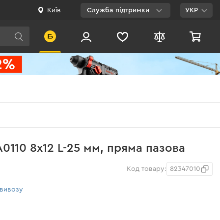
Київ
Служба підтримки
УКР
Viber
WhatsApp
Telegram
Facebook
E-mail
0 800 200 500
0110 8х12 L-25 мм, пряма пазова
Безкоштовно по
Україні
Код товару:
82347010
овивозу