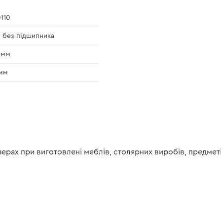
110
- без підшипника
 мм
мм
рах при виготовлені меблів, столярних виробів, предметів