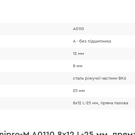
A0110
А - без підшипника
12 мм
8 мм
сталь ріжучої частини ВК6
25 мм
8х12 L-25 мм, пряма пазова
nipro-M A0110 8х12 L-25 мм, прям