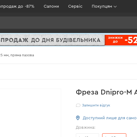
зпродаж до -87%
Салони
Сервіс
Покупцям
25 мм, пряма пазова
Фреза Dnipro-M A
Залишити відгук
Доступний лише для сам
Довжина: