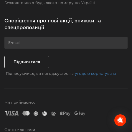
Безкоштовно з будь-якого номеру по Україні
Новини
Акційні набори
Сповіщення про нові акції, знижки та
Бізнес-клієнтам
спецпропозиції
Програма лояльності
Клуб майстерності
Підписатися
Підписуючись, ви погоджуєтеся з
угодою користувача
Ми приймаємо:
Стежте за нами