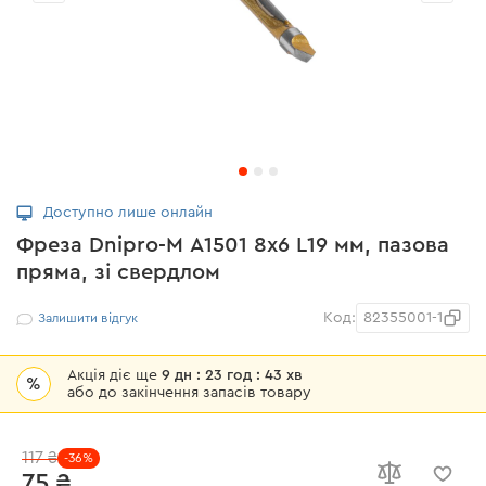
Доступно лише онлайн
Фреза Dnipro-M А1501 8x6 L19 мм, пазова
пряма, зі свердлом
Код:
82355001-1
Залишити відгук
Акція діє ще
9 дн : 23 год : 43 хв
%
або до закінчення запасів товару
117 ₴
-36%
75 ₴