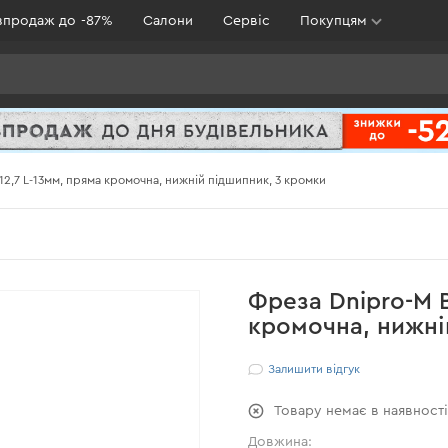
зпродаж до -87%
Салони
Сервіс
Покупцям
12,7 L-13мм, пряма кромочна, нижній підшипник, 3 кромки
Фреза Dnipro-M В
кромочна, нижні
Залишити відгук
Товару немає в наявност
Довжина: