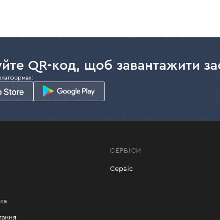
йте QR-код, щоб завантажити за
платформах:
СЕРВІСИ
Сервіс
та
тання