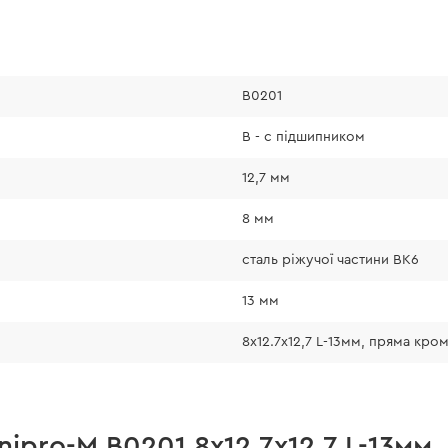
В0201
В - с підшипником
12,7 мм
8 мм
сталь ріжучої частини ВК6
13 мм
8x12.7х12,7 L-13мм, пряма кро
nipro-M В0201 8x12.7х12,7 L-13мм