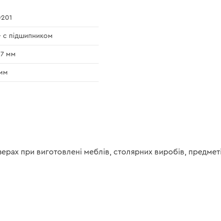
201
- с підшипником
,7 мм
мм
рах при виготовлені меблів, столярних виробів, предметів