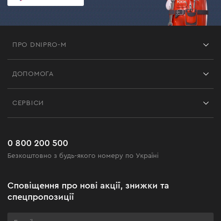
ПРО DNIPRO-M
Франшиза
ДОПОМОГА
Відгуки
Контакти
Блог
СЕРВІСИ
Повернення
Робота
Сервіс
Доставка і оплата
Новинки
Поширені запитання
0 800 200 500
Чорна п'ятниця
Безкоштовно з будь-якого номеру по Україні
Новини
Акційні набори
Сповіщення про нові акції, знижки та
Бізнес-клієнтам
спецпропозиції
Програма лояльності