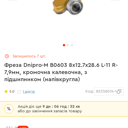
Залишилось 7 шт.
Фреза Dnipro-M В0603 8x12.7х28.6 L-11 R-
7,9мм, кромочна калевочна, з
підшипником (напівкругла)
Код:
82358014-1
5.0
1
відгук
Акція діє ще
9 дн : 06 год : 32 хв
%
або до закінчення запасів товару