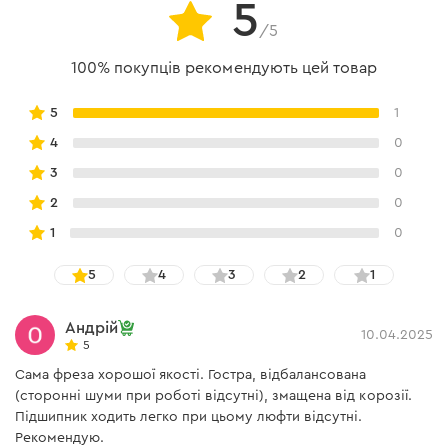
5
/5
100% покупців рекомендують цей товар
5
1
4
0
3
0
2
0
1
0
5
4
3
2
1
Андрій
10.04.2025
5
Сама фреза хорошої якості. Гостра, відбалансована
(сторонні шуми при роботі відсутні), змащена від корозії.
Підшипник ходить легко при цьому люфти відсутні.
Рекомендую.