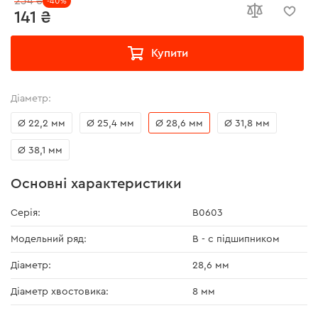
234 ₴
-40%
141 ₴
Купити
Діаметр:
Ø 22,2 мм
Ø 25,4 мм
Ø 28,6 мм
Ø 31,8 мм
Ø 38,1 мм
Основні характеристики
Серія:
В0603
Модельний ряд:
В - с підшипником
Діаметр:
28,6 мм
Діаметр хвостовика:
8 мм