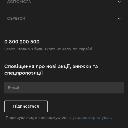
ДОПОМОГА
Відгуки
Контакти
Блог
СЕРВІСИ
Повернення
Робота
Сервіс
Доставка і оплата
Новинки
Поширені запитання
0 800 200 500
Чорна п'ятниця
Безкоштовно з будь-якого номеру по Україні
Новини
Акційні набори
Сповіщення про нові акції, знижки та
Бізнес-клієнтам
спецпропозиції
Програма лояльності
Клуб майстерності
Підписатися
Підписуючись, ви погоджуєтеся з
угодою користувача