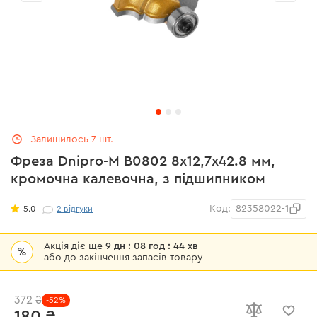
Залишилось 7 шт.
Фреза Dnipro-M В0802 8x12,7х42.8 мм,
кромочна калевочна, з підшипником
Код:
82358022-1
5.0
2
відгуки
Акція діє ще
9 дн : 08 год : 44 хв
%
або до закінчення запасів товару
372 ₴
-52%
180 ₴