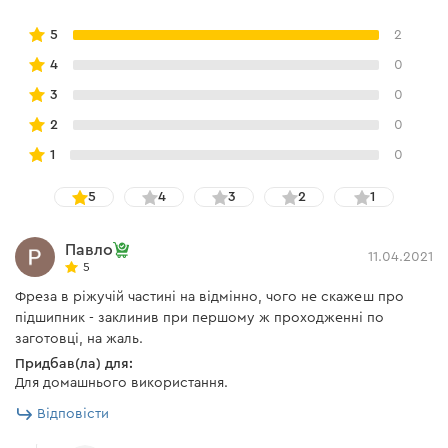
5
2
4
0
3
0
2
0
1
0
5
4
3
2
1
Павло
11.04.2021
5
Фреза в ріжучій частині на відмінно, чого не скажеш про
підшипник - заклинив при першому ж проходженні по
заготовці, на жаль.
Придбав(ла) для:
Для домашнього використання.
Відповісти