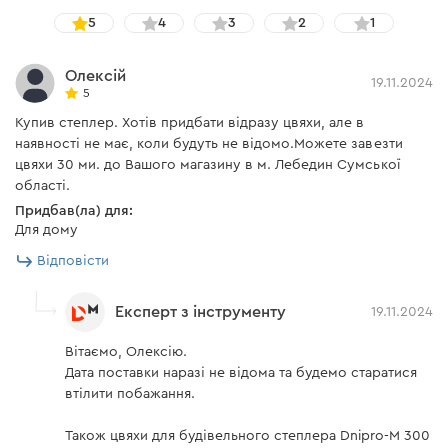
5
4
3
2
1
Олексій
19.11.2024
5
Купив степлер. Хотів придбати відразу цвяхи, але в
наявності не має, коли будуть не відомо.Можете завезти
цвяхи 30 ми. до Вашого магазину в м. Лебедин Сумської
області.
Придбав(ла) для:
Для дому
Відповісти
Експерт з інструменту
19.11.2024
Вітаємо, Олексію.
Дата поставки наразі не відома та будемо старатися
втілити побажання.
Також цвяхи для будівельного степлера Dnipro-M 300