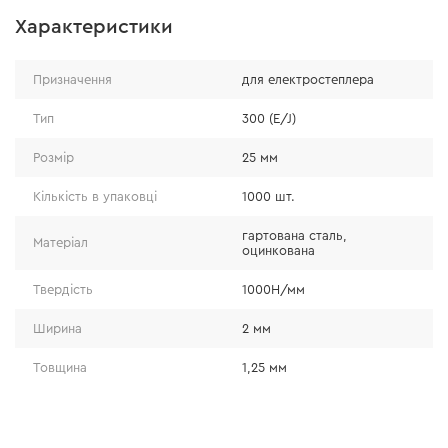
Характеристики
Надійність
Призначення
для електростеплера
Тип
300 (E/J)
Цвяхи виготовляються з гартованої і оцинкованої
Розмір
25 мм
сталі, що забезпечує їх міцність і дозволяє працювати
з матеріалами різної твердості, такими як: дерево,
Кількість в упаковці
1000 шт.
ДСП, фанера. Твердість металу цвяхів досягає 1000 Н/
гартована сталь,
мм2, тому вони зберігають свою форму та гостроту
Матеріал
оцинкована
під час роботи.
Твердість
1000Н/мм
Ширина
2 мм
Товщина
1,25 мм