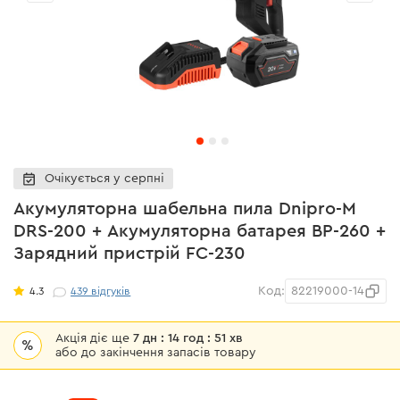
Очікується у серпні
Акумуляторна шабельна пила Dnipro-M
DRS-200 + Акумуляторна батарея BP-260 +
Зарядний пристрій FC-230
Код:
82219000-14
4.3
439
відгуків
Акція діє ще
7 дн : 14 год : 51 хв
%
або до закінчення запасів товару