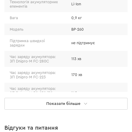
Технологія акумуляторних
значно пришвидшують робочий процес та дозволяють
Li-Ion
елементів
впоратись з різними типами матеріалів: дерево, метал,
Вага
0,9 кг
кераміка, пластик та ін. Головне – підібрати відповідне
пильне полотно.
Модель
BP-260
Підтримка швидкої
не підтримує
зарядки
Час заряду акумулятора:
113 хв
ЗП Dnipro-M FC-280С
Час заряду акумулятора:
170 хв
ЗП Dnipro-M FC-223
Час заряду акумулятора:
ЗП Dnipro-M FC-230/FC-
140 хв
230 Dual
Показати більше
Допустима температура
від +5°С до +45°С
для заряджання АКБ
Кількість елементів
15
Відгуки та питання
ЗРУЧНЕ ВИКОРИСТАННЯ