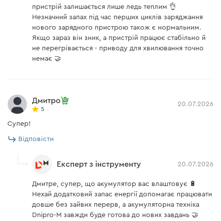
Підтримка обертів
пристрій залишається лише ледь теплим 👌
немає
Незначний запах під час перших циклів заряджання
Підсвічування робочої зони
немає
нового зарядного пристрою також є нормальним.
Якщо зараз він зник, а пристрій працює стабільно й
БЕЗПЕКА ТА КОНТРОЛЬ
Маятниковий хід
немає
не перегрівається - приводу для хвилювання точно
немає 🤝
Вага
1,8 кг
Зручна робота як для правші, так і для лівші. Шабельна
пила оснащена функцією захисту від випадкового
Підтримка частоти
немає
ввімкнення у вигляді фіксатору, який знаходиться по
Дмитро
20.07.2026
обидві сторони, що створює максимально безпечні
5
Зарядний пристрій Dnipro-M FC-230
умови використання. До того ж, кнопка живлення
Супер!
обладнана можливістю плавного набору коливань, що
Модель
FC-230
Відповісти
без проблем дозволить підібрати оптимальну
швидкість для роботи з різними матеріалами.
Напруга АКБ
20 В
Експерт з інструменту
20.07.2026
Струм
3,0 А
Дмитре, супер, що акумулятор вас влаштовує 🔋
Нехай додатковий запас енергії допомагає працювати
Тип акумуляторів
Li-Ion
довше без зайвих перерв, а акумуляторна техніка
Акумуляторна батарея Dnipro-M BP-
Напруга
Dnipro-M завжди буде готова до нових завдань 🤝
20 В