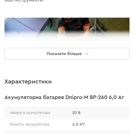
Показати більше
Характеристики
Акумуляторна батарея Dnipro-M BP-260 6,0 Аг
ПРОДУКТИВНІСТЬ
Напруга акумулятора
20 В
Довжина робочого ходу полотна 22 мм в поєднанні з
Ємність акумулятора
6,0 А*г
максимальною частотою коливань 3000 кол/хв