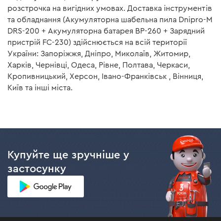
елементів, які мають ряд переваг: відсутність «пам'яті
розстрочка на вигідних умовах. Доставка інструментів
Довжина мережевого
1,9 м
заряду», що дозволяє заряджати акумулятор в будь-
кабелю
та обладнання (Акумуляторна шабельна пила Dnipro-M
який час, максимальна потужність, навіть за низького
DRS-200 + Акумуляторна батарея BP-260 + Зарядний
Вага
0,33 кг
показнику заряду, і підвищений ресурс використання –
пристрій FC-230) здійснюється на всій території
до 400 циклів заряду/розряду акумулятора.
України: Запоріжжя, Дніпро, Миколаїв, Житомир,
Комплектація
Харків, Чернівці, Одеса, Рівне, Полтава, Черкаси,
Кропивницький, Херсон, Івано-Франківськ , Вінниця,
Акумуляторна батарея Dnipro-M BP-260 6,0 Аг
Київ та інші міста.
Акумуляторна батарея
є
Захист
Акумуляторна шабельна пила Dnipro-M DRS-200
Акумулятор BP-26S додатково до всіх переваг має 3
(без АКБ і ЗП)
Купуйте ще зручніше у
ряди захисту:
застосунку
від перезарядки – коли заряд батареї
Акумулятор
немає
максимальний, процес подачі струму
Акумуляторна шабельна
є
припиняється;
пила
від розряджання – коли заряд батареї