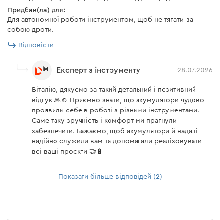
173 хв
BP-280N 8 А/г
Придбав(ла) для:
Для автономної роботи інструментом, щоб не тягати за
Живлення акумулятора забезпечують Li-Ion елементи,
Допустима температура
від +5°С до +45°С
собою дроти.
що надають батареї ряд переваг: відсутність «пам'яті
для заряджання АКБ
заряду», що дозволяє заряджати акумулятор в будь-
Відповісти
Напруга мережі
230 В
який час, максимальна потужність, навіть за низького
показника заряду та підвищений ресурс використання
Експерт з інструменту
28.07.2026
Частота мережі
50 Гц
– до 400 циклів заряджання/розряджання
Віталію, дякуємо за такий детальний і позитивний
Довжина мережевого
акумулятора.
1,9 м
кабелю
відгук 🙏☺️ Приємно знати, що акумулятори чудово
проявили себе в роботі з різними інструментами.
Вага
0,33 кг
Саме таку зручність і комфорт ми прагнули
забезпечити. Бажаємо, щоб акумулятори й надалі
надійно служили вам та допомагали реалізовувати
Акумуляторна батарея Dnipro-M BP-240 4 Аг
всі ваші проєкти 🤝🔋
Захист
Напруга акумулятора
20 В
Показати більше відповідей (2)
Акумулятор BP-240 додатково до всіх переваг має 4
Ємність акумулятора
4 А*г
ряди захисту:
Технологія акумуляторних
Li-Ion
елементів
від перезаряджання – коли заряд батареї