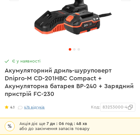
Є у наявності
Акумуляторний дриль-шуруповерт
Dnipro-M CD-201HBC Compact +
Акумуляторна батарея BP-240 + Зарядний
пристрій FC-230
Код:
83253000-4
4.1
476
відгуків
Акція діє ще
7 дн : 06 год : 48 хв
%
або до закінчення запасів товару