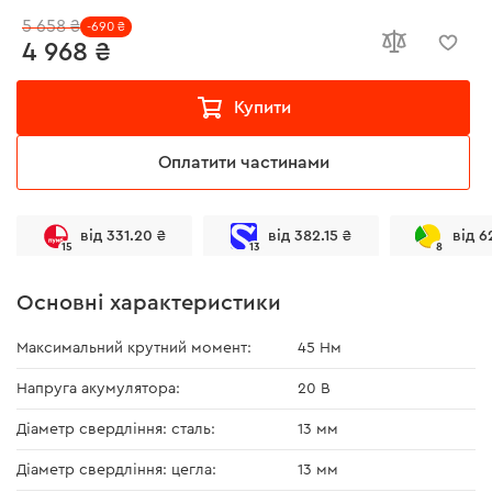
5 658 ₴
-690 ₴
4 968 ₴
Купити
Оплатити частинами
від 331.20 ₴
від 382.15 ₴
від 6
15
13
8
Основні характеристики
Максимальний крутний момент:
45 Нм
Напруга акумулятора:
20 В
Діаметр свердління: сталь:
13 мм
Діаметр свердління: цегла:
13 мм