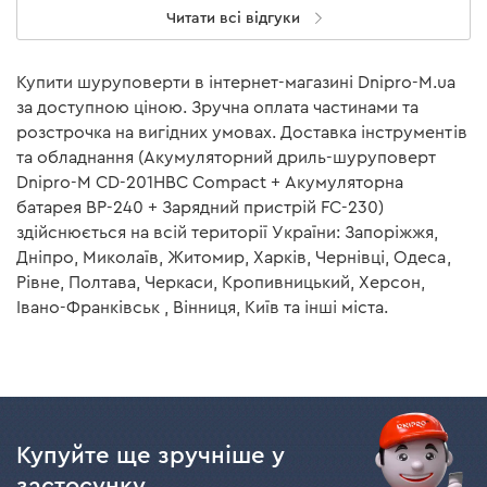
Читати всі відгуки
максимальний, процес подачі струму
Вага
0,7 кг
припиняється;
від перерозряджання – коли заряд батареї
Модель
BP-240
Купити шуруповерти в інтернет-магазині Dnipro-M.ua
мінімальний, інструмент відключається
за доступною ціною. Зручна оплата частинами та
Підтримка швидкої
не підтримує
автоматично та робота двигуна припиниться;
розстрочка на вигідних умовах. Доставка інструментів
зарядки
та обладнання (Акумуляторний дриль-шуруповерт
від перегріву – коли температура батареї стане
Час заряду акумулятора:
Dnipro-M CD-201HBC Compact + Акумуляторна
критично високою, інструмент відключається
86 хв
ЗП Dnipro-M FC-280С
батарея BP-240 + Зарядний пристрій FC-230)
автоматично та робота двигуна припиниться;
здійснюється на всій території України: Запоріжжя,
Час заряду акумулятора:
захист від короткого замикання.
120 хв
ЗП Dnipro-M FC-223
Дніпро, Миколаїв, Житомир, Харків, Чернівці, Одеса,
Рівне, Полтава, Черкаси, Кропивницький, Херсон,
Час заряду акумулятора:
Івано-Франківськ , Вінниця, Київ та інші міста.
ЗП Dnipro-M FC-230/FC-
90 хв
230 Dual
Ергономіка
Допустима температура
від +5°С до +45°С
для заряджання АКБ
Невелика вага акумулятора надає ще більшої
Кількість елементів
10
ергономіки інструменту та дозволяє тривалий час
Купуйте ще зручніше у
працювати без втоми. З додаткових особливостей
Індикація помилок
немає
застосунку