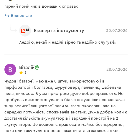
гарний помічник в домашніх справах
Акумуляторна батарея Dnipro-M BP-
Напруга АКБ
20 В
Відповісти
240 4 Аг
Струм
3,0 А
Експерт з інструменту
30.07.2026
Тип акумуляторів
Li-Ion
Акумуляторна батарея Dnipro-M BP-240 –
Андрію, нехай й наділі вірно та надійно слугує💪
акумуляторна Li-Ion батарея напругою 20 V та ємністю
Напруга
20 В
4 А/г. Завдяки своїм ємнісним показникам та чудовій
Час заряду акумулятора 2
50 хв
автономності вона дозволяє проявити ресурс
А/г
інструменту на всі 100% і виконувати професійні
Віталій
28.07.2026
Примусове охолодження
немає
5
завдання, не зупиняючись. Варто зазначити, що
Чудові батареї, маю вже 8 штук, використовую і в
батарея сумісна з будь-яким 20 V акумуляторним
Час заряду акумулятора 6
120 хв
перфораторі і болгарка, шуруповерт, паяльник, шабельна
А/г
інструментом Dnipro-M.
пила, пилосос. В усіх пристроях дуже добре працюють. Не
Час заряду акумулятора 4
пробував використовувати в більш потужніших споживачах
90 хв
А/г
типу великої ланцюгової пили чи газонокосарки, але на
середню потужність споживачів вистачє. Дуже добре коли є
Час заряду акумулятора
74 хв
достатня кількість акумуляторів і зарядний пристрій на 2
BP-240N 4 А/г
акумулятори. Це дозволяє працювати майже безперервно,
Тип акумулятора
поки один акумулятор розряджається, два заряджаються.
Час заряду акумулятора