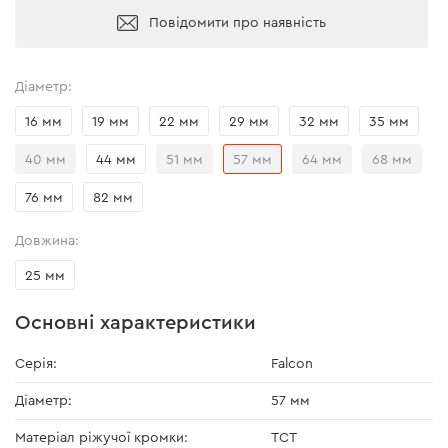
Повідомити про наявність
Діаметр:
16 мм
19 мм
22 мм
29 мм
32 мм
35 мм
40 мм
44 мм
51 мм
57 мм
64 мм
68 мм
76 мм
82 мм
Довжина:
25 мм
Основні характеристики
Серія:
Falcon
Діаметр:
57 мм
Матеріал ріжучої кромки:
TCT