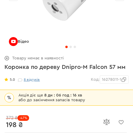
Відео
Товару немає в наявності
Коронка по дереву Dnipro-M Falcon 57 мм
Код:
16278011-1
5.0
8
відгуків
Акція діє ще
8 дн : 06 год : 16 хв
%
або до закінчення запасів товару
372 ₴
-47%
198 ₴