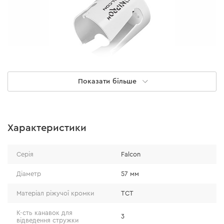
Показати більше
Особливості
Характеристики
особлива заточка твердосплавних зубів
забезпечує ефективний і швидкий різ;
Серія
Falcon
збільшена висота стінки коронки, дозволяє
виконувати більш глибокі отвори;
Діаметр
57 мм
підвищений ресурс завдяки напайкам,
Матеріал ріжучої кромки
TCT
виготовленим з якісного твердосплава (92 HRC);
спеціальні прорізи на стінці коронки сприяють
К-сть канавок для
3
відведення стружки
ефективному виведенню стружки і легкому