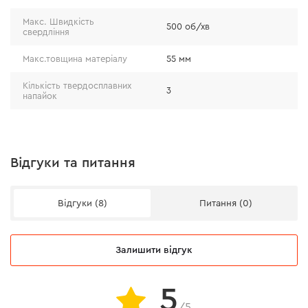
вилученню залишків матеріалу після свердління.
Макс. Швидкість
500 об/хв
свердління
Макс.товщина матеріалу
55 мм
Кількість твердосплавних
3
напайок
Відгуки та питання
Відгуки (8)
Питання (0)
Залишити відгук
5
/5