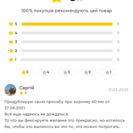
100% покупців рекомендують цей товар
5
8
4
0
3
0
2
0
1
0
5
4
3
2
1
Сергій
17.03.2025
5
Продублирую свою просьбу про коронку 60 мм от
27.08.2021.
Всё еще надеюсь ее дождаться.
То что вы фиксируете желания это прекрасно, но хотелось
бы, чтобы это вылилось во что-то, что можно потрогать.