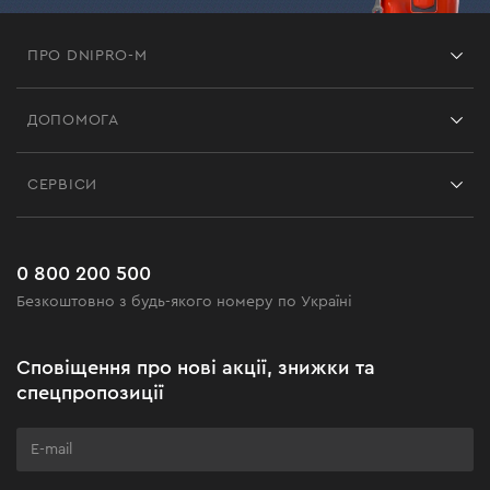
ПРО DNIPRO-M
Франшиза
ДОПОМОГА
Відгуки
Контакти
Блог
СЕРВІСИ
Повернення
Робота
Сервіс
Доставка і оплата
Новинки
Поширені запитання
0 800 200 500
Чорна п'ятниця
Безкоштовно з будь-якого номеру по Україні
Новини
Акційні набори
Сповіщення про нові акції, знижки та
Бізнес-клієнтам
спецпропозиції
Програма лояльності
Клуб майстерності