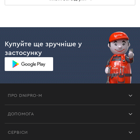
Купуйте ще зручніше у
застосунку
ПРО DNIPRO-M
Франшиза
ДОПОМОГА
Відгуки
Контакти
Блог
СЕРВІСИ
Повернення
Робота