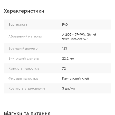
Характеристики
Зернистість
Р40
Al2O3 - 97-99% (білий
Абразивний матеріал
електрокорунд)
Зовнішній діаметр
125
Особливості
Внутрішній діаметр
22,2 мм
● абразивний матеріал – білий електрокорунд (Al2O3 -
Кількість пелюстків
72
97-99%);
Фіксація пелюстків
Каучуковий клей
● здатний шліфувати навіть загартовану сталь;
● збільшено кількість пелюсток – 72 шт.;
Кратність в замовленні
5 шт/уп
● фіксація пелюсток надміцним каучуковим клеєм.
Відгуки та питання