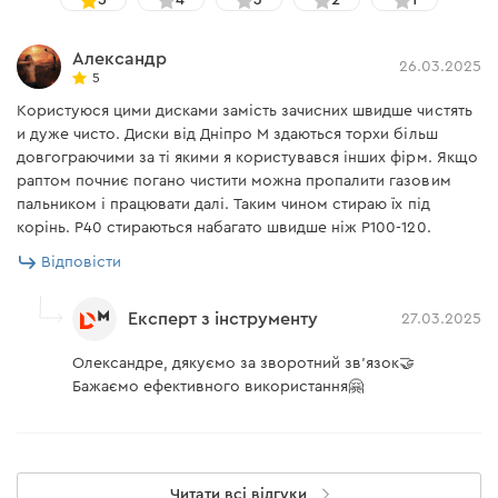
5
4
3
2
1
Александр
26.03.2025
5
Користуюся цими дисками замість зачисних швидше чистять
и дуже чисто. Диски від Дніпро М здаються торхи більш
довгограючими за ті якими я користувався інших фірм. Якщо
раптом почниє погано чистити можна пропалити газовим
пальником і працювати далі. Таким чином стираю їх під
корінь. Р40 стираються набагато швидше ніж Р100-120.
Відповісти
Експерт з інструменту
27.03.2025
Олександре, дякуємо за зворотний зв'язок🤝
Бажаємо ефективного використання🤗
Читати всі відгуки