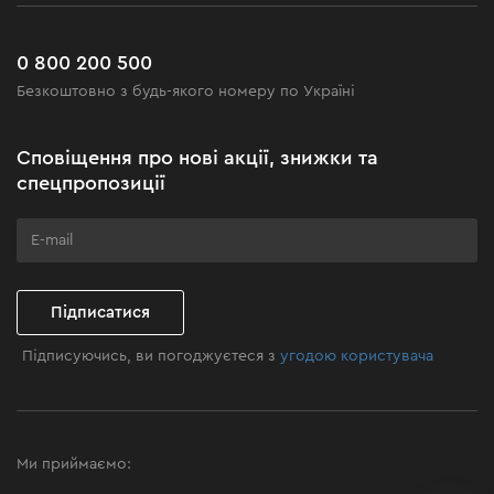
Сервіс
Доставка і оплата
Новинки
Поширені запитання
0 800 200 500
Чорна п'ятниця
Безкоштовно з будь-якого номеру по Україні
Новини
Акційні набори
Сповіщення про нові акції, знижки та
Бізнес-клієнтам
спецпропозиції
Програма лояльності
Клуб майстерності
Підписатися
Підписуючись, ви погоджуєтеся з
угодою користувача
Ми приймаємо: