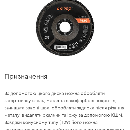
Призначення
За допомогою цього диска можна обробляти
загартовану сталь, метал та лакофарбові покриття,
зачищати зварні шви, обробляти задирки після різання
металу, видаляти окалини та іржу за допомогою КШМ.
Завдяки конусному типу (Т29) його можна
використовувати для роботи з нерівними поверхнями.