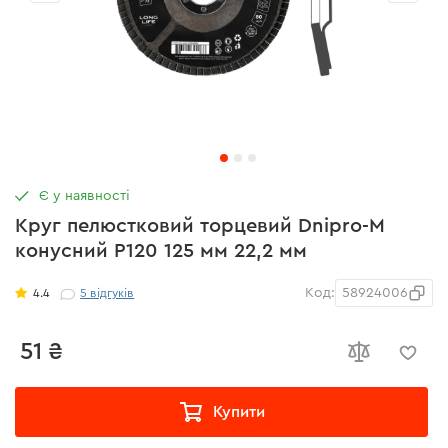
Є у наявності
Круг пелюстковий торцевий Dnipro-M
конусний Р120 125 мм 22,2 мм
Код:
58924006
4.4
5
відгуків
51 ₴
Купити