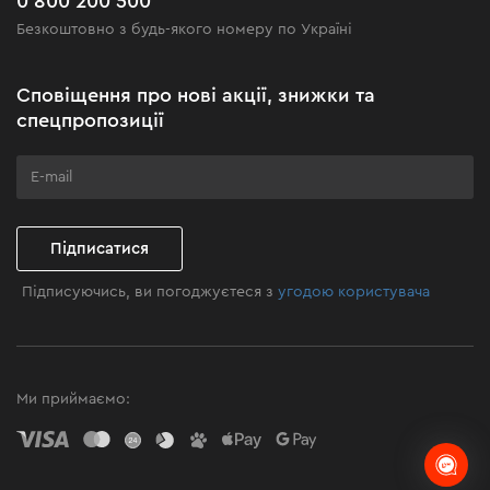
0 800 200 500
Чорна п'ятниця
Безкоштовно з будь-якого номеру по Україні
Новини
Акційні набори
Сповіщення про нові акції, знижки та
Бізнес-клієнтам
спецпропозиції
Програма лояльності
Клуб майстерності
Підписатися
Підписуючись, ви погоджуєтеся з
угодою користувача
Ми приймаємо: