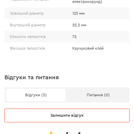
електрокорунд)
абразивний матеріал — білий електрокорунд
Зовнішній діаметр
125 мм
(Al2O3 - 97-99%), його мікротвердість — 2600
Внутрішній діаметр
22,2 мм
кгс/мм2, що забезпечує високий ресурс навіть
під час роботи з твердими матеріалами;
Кількість пелюстків
72
підходить для шліфування навіть загартованої
Фіксація пелюстків
Каучуковий клей
сталі;
збільшено кількість пелюсток — 72 шт.;
пелюстки фіксуються надміцним каучуковим
клеєм.
Відгуки та питання
Відгуки (5)
Питання (0)
Залишити відгук