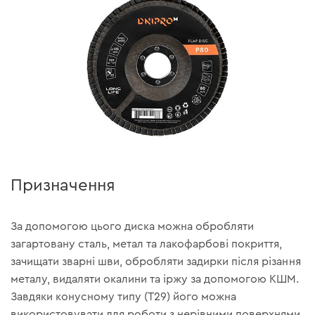
Призначення
За допомогою цього диска можна обробляти
загартовану сталь, метал та лакофарбові покриття,
зачищати зварні шви, обробляти задирки після різання
металу, видаляти окалини та іржу за допомогою КШМ.
Завдяки конусному типу (Т29) його можна
використовувати для роботи з нерівними поверхнями.