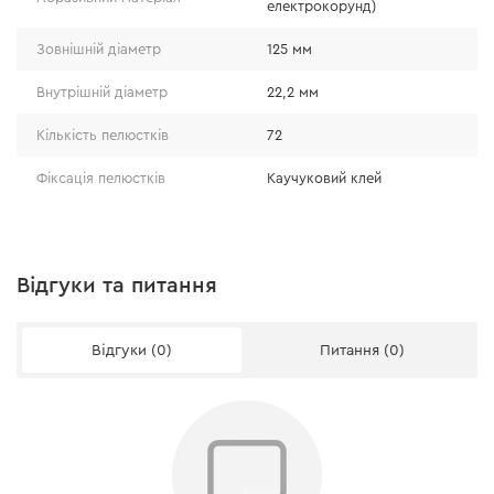
електрокорунд)
абразивний матеріал — білий електрокорунд
Зовнішній діаметр
125 мм
(Al2O3 - 97-99%), його мікротвердість — 2600
Внутрішній діаметр
22,2 мм
кгс/мм2, що забезпечує високий ресурс навіть
під час роботи з твердими матеріалами;
Кількість пелюстків
72
підходить для шліфування навіть загартованої
Фіксація пелюстків
Каучуковий клей
сталі;
збільшено кількість пелюсток — 72 шт.;
пелюстки фіксуються надміцним каучуковим
клеєм.
Відгуки та питання
Відгуки (0)
Питання (0)