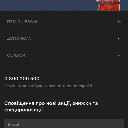
ПРО DNIPRO-M
Франшиза
ДОПОМОГА
Відгуки
Контакти
Блог
СЕРВІСИ
Повернення
Робота
Сервіс
Доставка і оплата
Новинки
Поширені запитання
0 800 200 500
Чорна п'ятниця
Безкоштовно з будь-якого номеру по Україні
Новини
Акційні набори
Сповіщення про нові акції, знижки та
Бізнес-клієнтам
спецпропозиції
Програма лояльності
Клуб майстерності