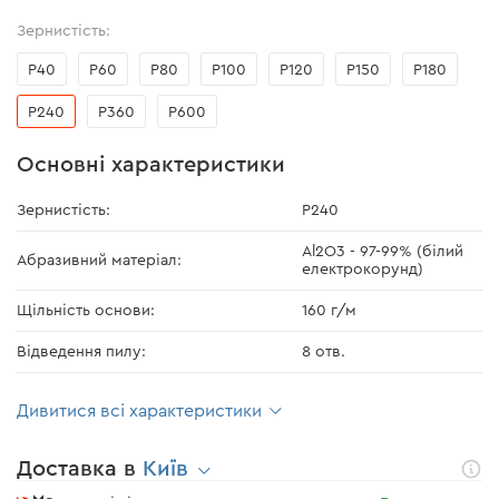
Зернистість:
Р40
Р60
Р80
Р100
Р120
Р150
Р180
Р240
Р360
Р600
Основні характеристики
Зернистість:
Р240
Al2O3 - 97-99% (білий
Абразивний матеріал:
електрокорунд)
Щільність основи:
160 г/м
Відведення пилу:
8 отв.
Дивитися всі характеристики
Доставка в
Київ