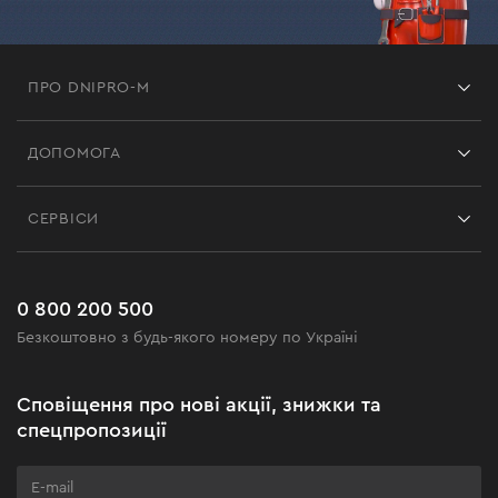
ПРО DNIPRO-M
Франшиза
ДОПОМОГА
Відгуки
Контакти
Блог
СЕРВІСИ
Повернення
Робота
Сервіс
Доставка і оплата
Новинки
Поширені запитання
0 800 200 500
Чорна п'ятниця
Безкоштовно з будь-якого номеру по Україні
Новини
Акційні набори
Сповіщення про нові акції, знижки та
Бізнес-клієнтам
спецпропозиції
Програма лояльності
Клуб майстерності