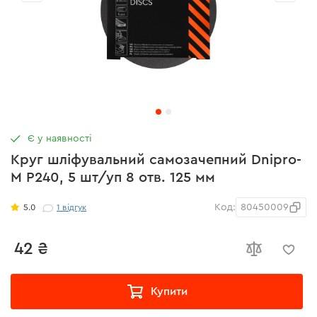
Є у наявності
Круг шліфувальний самозачепний Dnipro-
M Р240, 5 шт/уп 8 отв. 125 мм
Код:
80450009
5.0
1
відгук
42 ₴
Купити