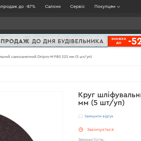
зпродаж до -87%
Салони
Сервіс
Покупцям
льний самозачепний Dnipro-M Р80 225 мм (5 шт/уп)
Круг шліфувальн
мм (5 шт/уп)
Залишити відгук
Закінчується
Зернистість: