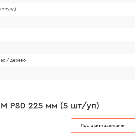
окорунд)
лак / дерево
-M Р80 225 мм (5 шт/уп)
Поставити запитання