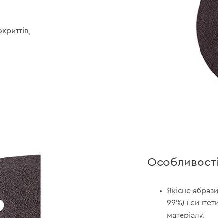
криттів,
Особливост
Якісне абрази
99%) і синтет
матеріалу.