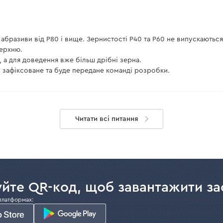
і абразиви від P80 і вище. Зернистості P40 та P60 не випускають
верхню.
 а для доведення вже більш дрібні зерна.
зафіксоване та буде передане команді розробки.
Читати всі питання
йте QR-код, щоб завантажити за
платформах: