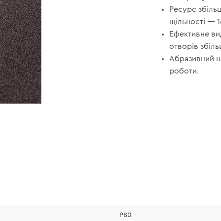
Ресурс збіль
щільності — 1
Ефективне ви
отворів збіль
Абразивний ша
роботи.
Р80