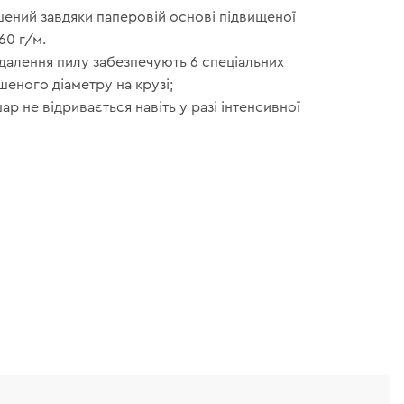
шений завдяки паперовій основі підвищеної
60 г/м.
далення пилу забезпечують 6 спеціальних
шеного діаметру на крузі;
р не відривається навіть у разі інтенсивної