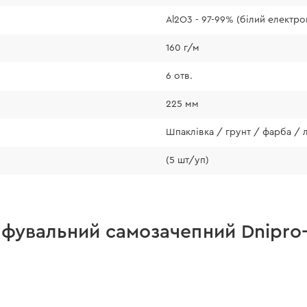
Al2O3 - 97-99% (білий електр
160 г/м
6 отв.
225 мм
Шпаклівка / грунт / фарба / 
(5 шт/уп)
ліфувальний самозачепний Dnipro