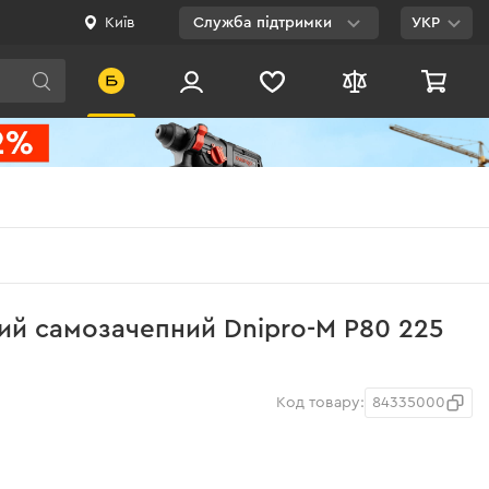
Київ
Служба підтримки
УКР
Viber
WhatsApp
Telegram
Facebook
E-mail
0 800 200 500
ий самозачепний Dnipro-M Р80 225
Безкоштовно по
Україні
Код товару:
84335000