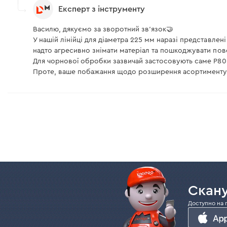
Експерт з інструменту
Василю, дякуємо за зворотний зв'язок🤝
У нашій лінійці для діаметра 225 мм наразі представлен
надто агресивно знімати матеріал та пошкоджувати по
Для чорнової обробки зазвичай застосовують саме P80,
Проте, ваше побажання щодо розширення асортименту 
Скану
Доступно на 