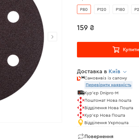
Р80
Р120
Р180
Р
159 ₴
Купити
Доставка в
Київ
Самовивіз із салону
Перевірити наявність
Кур'єр Dnipro-M
Поштомат Нова пошта
Відділення Нова Пошта
Кур'єр Нова Пошта
Відділення Укрпошта
Повернення