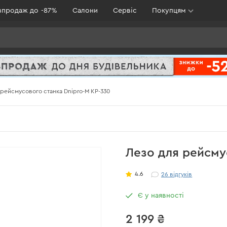
зпродаж до -87%
Салони
Сервіс
Покупцям
 рейсмусового станка Dnipro-M KP-330
Лезо для рейсму
4.6
26
відгуків
Є у наявності
2 199 ₴