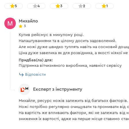
5
4
3
2
1
Михайло
3
Купив рейсмус в минулому році.
Налаштуваннями та в цілому досить задоволений.
Але ножі дуже швидко туплять навіть на сосновий дошц
Ціна дуже завелика як для розвідника, а якості ніякої н
Придбав(ла) для:
Підтримка вітчизняного виробника, наявніст сервісу
Відповісти
Експерт з інструменту
Михайле, ресурс ножів залежить від багатьох факторів.
Ножі потрібно регулярно очищувати та промивати від с
На вартість же впливають фактори, які не залежать від
зниження їх вартості, адже на перше місце ставимо станд