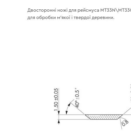
Двосторонні ножі для рейсмуса MT33N\MT33G 
для обробки м'якої і твердої деревини.