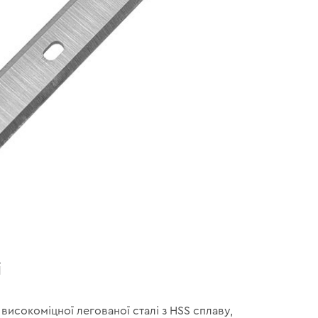
і
 високоміцної легованої сталі з HSS сплаву,