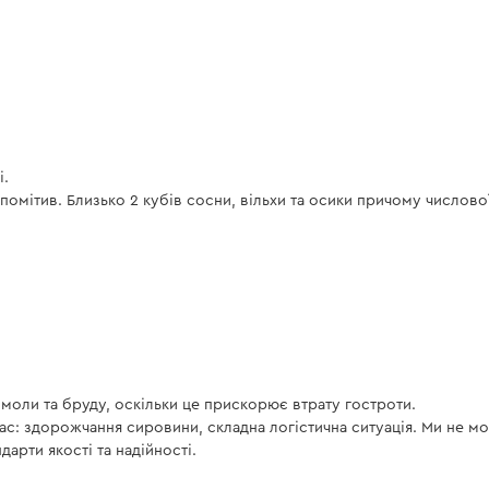
і.
е помітив. Близько 2 кубів сосни, вільхи та осики причому числової
моли та бруду, оскільки це прискорює втрату гостроти.
 нас: здорожчання сировини, складна логістична ситуація. Ми не м
арти якості та надійності.