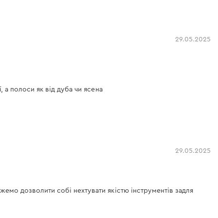
29.05.2025
, а полоси як від дуба чи ясена
29.05.2025
ожемо дозволити собі нехтувати якістю інструментів задля