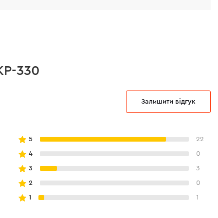
KP-330
Залишити відгук
5
22
4
0
3
3
2
0
1
1