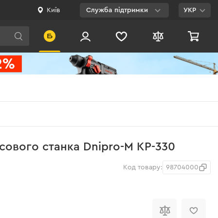
Київ
Служба підтримки
УКР
Viber
WhatsApp
Telegram
Facebook
E-mail
0 800 200 500
сового станка Dnipro-M KP-330
Безкоштовно по
Україні
Код товару:
98704000