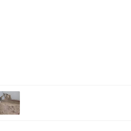
немає
• завдяки ергономі
40-50 Нм
зможете працювати
4 м
роботі під стелею;
• прогумовані еле
бочковий
інструмент у руках
руками;
я
89 дБ(А)
• якісна гума не в
100 дБ(А)
впливі, а пластик
(ударам, падінням).
19,1 м/с2
18,9 м/с2
ктується набором
є
емонтажу, що
сля покупки. З її
є