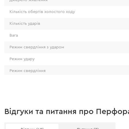
Кількість обертів холостого ходу
Кількість ударів
Вага
Режим свердління з ударом
Мережевий кабель
Режим удару
Перфоратор оснащений 4-метровим мережев
Режим свердління
прогумованій ізоляції, завдяки чому операто
Діаметр свердління бур: бетон
мобільність у процесі роботи навіть в умовах
температур або при роботі на видаленні від 
Діаметр свердління коронка: бетон
Діаметр свердління: сталь
Відгуки та питання про Перфор
Діаметр свердління: дерево