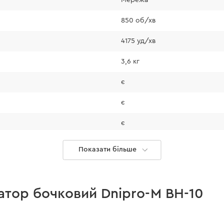
сталі, що забезпеч
• вузли перфорато
850 об/хв
гарантує тривалий 
4175 уд/хв
3,6 кг
є
є
им кабелем у
є
р збереже
26 мм
 негативних
Показати більше
джерела живлення.
68 мм
13 мм
атор бочковий Dnipro-M BH-10
40 мм
Комфорт у р