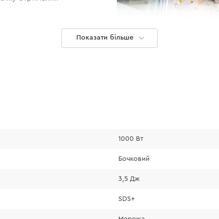
Показати більше
Надійність
1000 Вт
• пилозахищені еле
Бочковий
Вам працювати в у
• обмотки ротора і
3,5 Дж
компаунда, який за
SDS+
також підвищує сті
• елементи редукто
Мережа