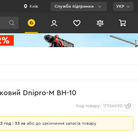
Київ
Служба підтримки
УКР
Viber
WhatsApp
Telegram
Facebook
E-mail
0 800 200 500
овий Dnipro-M BH-10
Безкоштовно по
Україні
Код товару:
17554000-1
 12 год : 33 хв
або до закінчення запасів товару