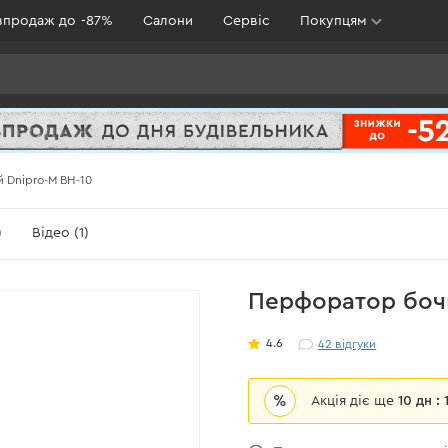
зпродаж до -87%
Салони
Сервіс
Покупцям
 Dnipro-M BH-10
)
Відео (1)
Перфоратор бочк
4.6
42
відгуки
%
Акція діє ще
10 дн :