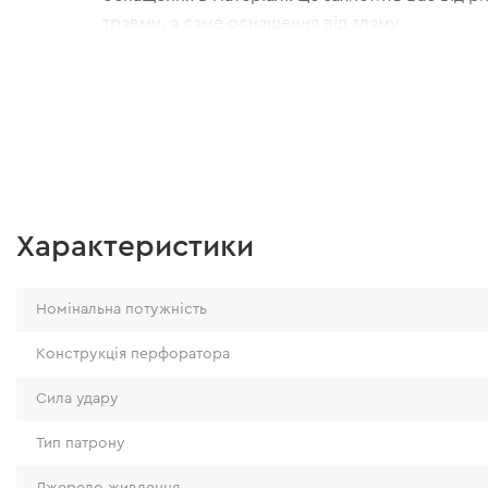
травми, а саме оснащення від зламу.
Характеристики
Номінальна потужність
Конструкція перфоратора
Сила удару
Тип патрону
Джерело живлення