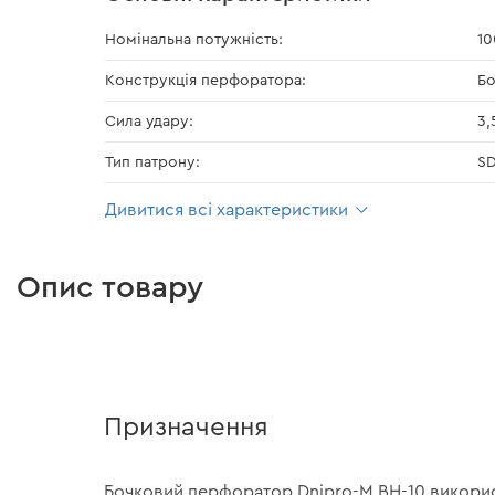
Номінальна потужність:
10
Конструкція перфоратора:
Бо
Сила удару:
3,
Тип патрону:
S
Дивитися всі характеристики
Опис товару
Призначення
Бочковий перфоратор Dnipro-M ВН-10 викори