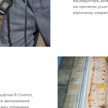
від редуктора, до
мм протягом усьог
відпочинку операт
муфтою R-Control,
азі заклинювання
ризику отримання