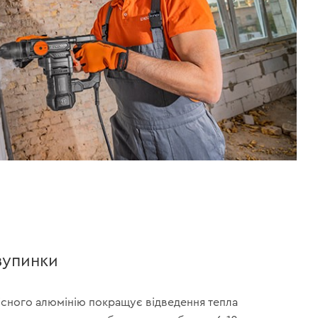
зупинки
існого алюмінію покращує відведення тепла