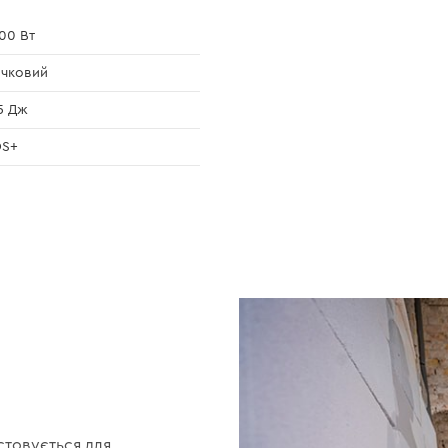
00 Вт
чковий
5 Дж
DS+
стовується для