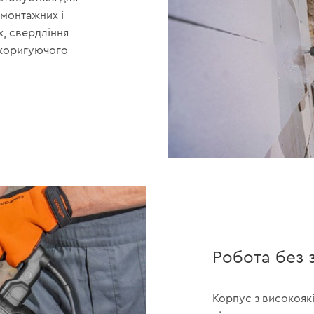
емонтажних і
х, свердління
 коригуючого
Робота без 
Корпус з високояк