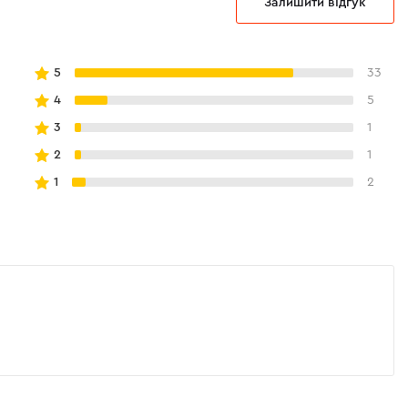
Залишити відгук
чній ручці і невеликій вазі перфоратора Ви
 без почуття втоми тривалий час навіть при
5
33
4
5
менти дозволять Вам впевнено утримувати
 навіть при роботі запиленими або вологими
3
1
2
1
ідклеюється і не стирається при механічному
1
2
 ефективно пручається механічному впливу