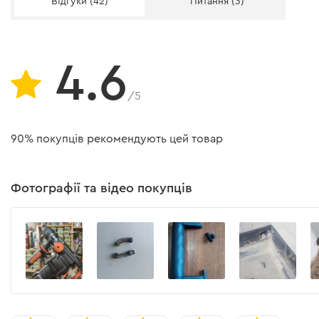
Відгуки (42)
Питання (3)
Регулятор обертів
Робочий момент запобіжної муфти
Довжина мережевого кабелю
4.6
Тип перфоратора
/5
Значення шуму, Lpa, рівень тиску звукового випромінюванн
90% покупців рекомендують цей товар
Значення шуму, Lwa, рівень звукової потужності
Значення вібрації ahHD при свердлінні бетону
Фотографії та відео покупців
Значення вібрації ahCheq при роботі долотом
Комплектація
Комплектація
Бочковий перфоратор Dnipro-M ВН-10 компле
Бур 8/10/12х150 мм
найпопулярніших аксесуарів для монтажу і д
дозволить Вам приступити до роботи відразу пі
Додаткова рукоятка (встановлена на інструменті)