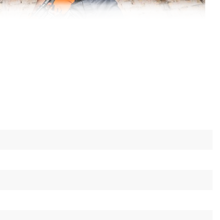
менти (підшипники, двигун, кнопка) дозволять
мовах будівельного майданчика тривалий час;
 статора вкриті трьома шарами термостійкого
хищає двигун від абразивного впливу пилу, а
йкість до перевантажень;
ра виготовлені з легованої і загартованої