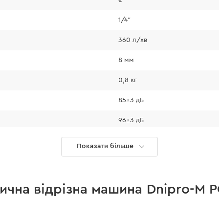
1/4"
360 л/хв
8 мм
0,8 кг
85±3 дБ
96±3 дБ
≤ 3,1 м/с²
Показати більше
Стиснене повітря
ична відрізна машина Dnipro-M P
є