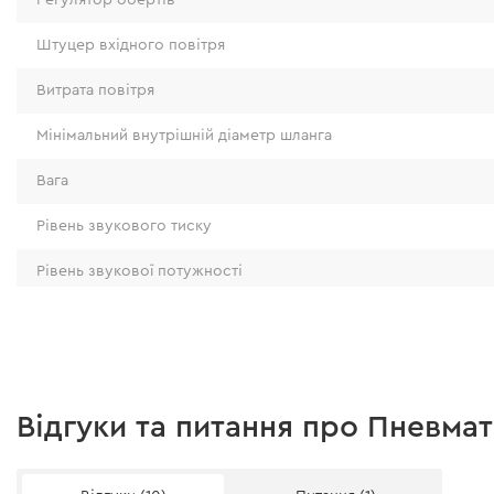
Штуцер вхідного повітря
Витрата повітря
Мінімальний внутрішній діаметр шланга
Вага
Рівень звукового тиску
Рівень звукової потужності
Рівень вібрації
Джерело живлення
Комплектація
Відгуки та питання про Пневмат
Шестигранний ключ 5 мм