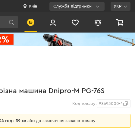
Київ
Служба підтримки
УКР
Viber
WhatsApp
Telegram
Facebook
E-mail
0 800 200 500
різна машина Dnipro-M PG-76S
Безкоштовно по
Україні
Код товару:
98693000-4
 04 год : 39 хв
або до закінчення запасів товару