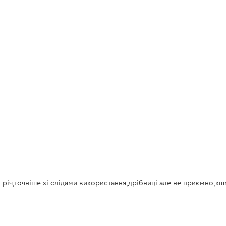
є
є
є
є
є
є
є
 річ,точніше зі слідами використання,дрібниці але не приємно,кш
Dnipro-M PG-76S"