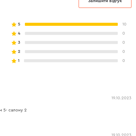
Залишити відгук
5
10
4
0
3
0
2
0
1
0
19.10.2023
м 5- салону 2
19.10.2023