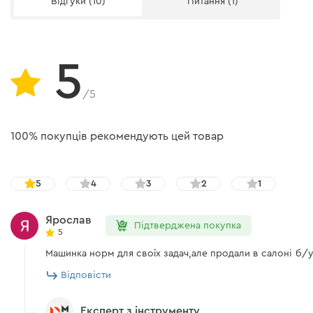
Відгуки (10)
Питання (1)
Шліфувальна машина
Інструкція з експлуатації
5
Ключ 14 мм
/5
Ніпель EURO
100% покупців рекомендують цей товар
Загальні правила техніки безпеки
Упаковка
5
4
3
2
1
Флакон для зберігання масла
Ярослав
Підтверджена покупка
5
Інструкція користувача
Машинка норм для своїх задач,але продали в салоні б/у
Відповісти
Завантажити інструкцію до "Пневматична відрізна машина 
Експерт з інструменту