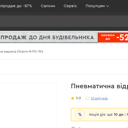
зпродаж до -87%
Салони
Сервіс
Покупцям
на машина Dnipro-M PG-76S
Пневматична від
5.0
10
відгуків
%
Акція діє ще
10 дн :