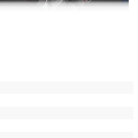
жкодоступних місцях
и дозволяють комфортно працювати
жкодоступних місцях.