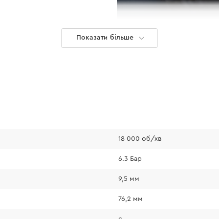
Показати більше
18 000 об/хв
6.3 Бар
Робота у ва
9,5 мм
Компактні габарит
76,2 мм
інструментом у ва
є