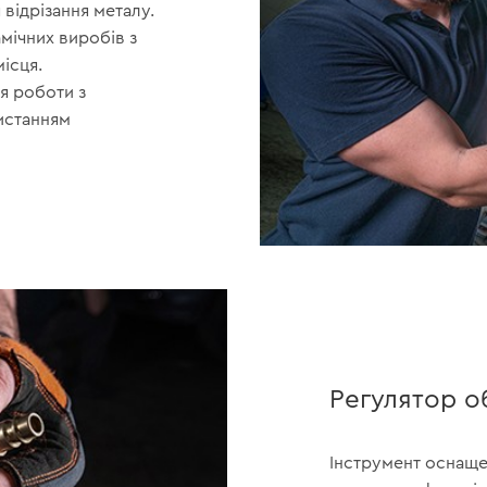
 відрізання металу.
мічних виробів з
ісця.
я роботи з
истанням
Регулятор о
Інструмент оснащен