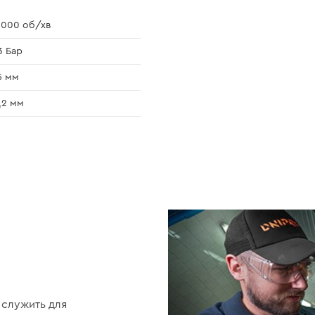
 000 об/хв
3 Бар
5 мм
,2 мм
 служить для