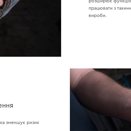
розширює функціон
працювати з такими
вироби.
ення
яка зменшує ризик