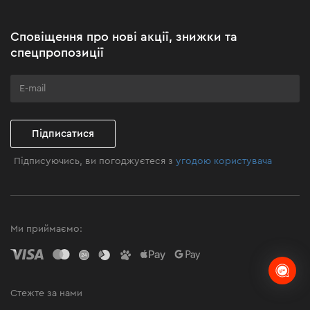
Новини
Акційні набори
Сповіщення про нові акції, знижки та
Бізнес-клієнтам
спецпропозиції
Програма лояльності
Клуб майстерності
Підписатися
Підписуючись, ви погоджуєтеся з
угодою користувача
Ми приймаємо:
Стежте за нами