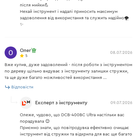
забезпечуючи повну мобільність інструмента.
після мийки💪
Зарядний пристрій Dnipro-M FC-440 Dual
Нехай інструмент і надалі приносить максимум
Підходить для використання в професійних умовах.
задоволення від використання та служить надійно🌪️
✨
Номінальний вихідний
4 А
струм
Індикація помилок
є
Зарядний пристрій Dnipro-M FC-440
Олег
Dual
08.07.2026
Напруга АКБ
40 В
5
Вже купив, дуже задоволений - після роботи з інструментом
Напруга мережі
230 В
Зарядний пристрій FC-440 Dual дає змогу одночасно
по дереву щільно видуває з інструменту залишки стружки,
та ще дуже багато можливостей використання ...
Частота мережі
50 Гц
заряджати дві батареї 40 В ємністю 2 А·год і 4 А·год,
що значно заощаджує час і підвищує ефективність
Відповісти
Вага
1,2 кг
роботи. Сила струму 4 А забезпечує стабільне
заряджання акумуляторів, зберігаючи їх
Довжина мережевого
Експерт з інструменту
09.07.2026
1,5 м
кабелю
продуктивність і довговічність.
Олеже, чудово, що DCB-400BC Ultra настільки вас
Індикатор заряду
є
порадувала 😊
Приємно знати, що повітродувка ефективно очищає
інструмент від стружки та відкрила для вас ще багато
Акумуляторна повітродувка Dnipro-M DCB-