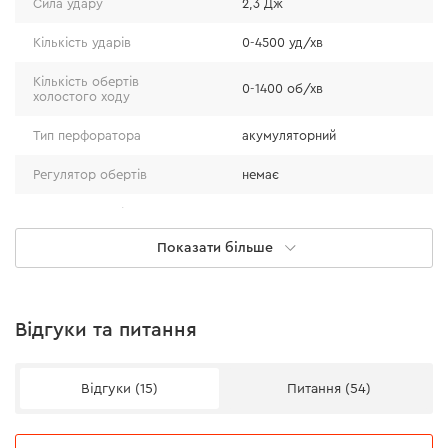
Працює від акумуляторної батареї 40 В, що
Сила удару
2,3 Дж
забезпечує стабільну потужність і автономність у
Кількість ударів
0-4500 уд/хв
роботі.
Кількість обертів
0-1400 об/хв
холостого ходу
Тип перфоратора
акумуляторний
Регулятор обертів
немає
Режим свердління
є
Показати більше
Режим удару
є
Режим свердління з ударом
є
Відгуки та питання
Діаметр свердління: сталь
12 мм
Діаметр свердління:
28 мм
дерево
Відгуки (15)
Питання (54)
Акумуляторна повітродувка Dnipro-
Вага
2,1 кг
M DCB-400BC Ultra