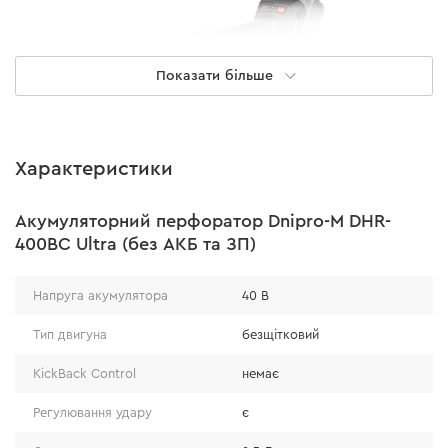
Показати більше
Характеристики
Акумуляторний перфоратор Dnipro-M DHR-
Акумуляторна кутова шліфувальна
400BC Ultra (без АКБ та ЗП)
машина Dnipro-M DGA-400SBC
ULTRA
Напруга акумулятора
40 В
Тип двигуна
безщітковий
Акумуляторна кутова шліфувальна машина DGA-
KickBack Control
немає
400SBC Ultra призначена для професійного різання та
шліфування металу, бетону, граніту й мармуру, а
Регулювання удару
є
також для зачистки зварних швів і видалення корозії.