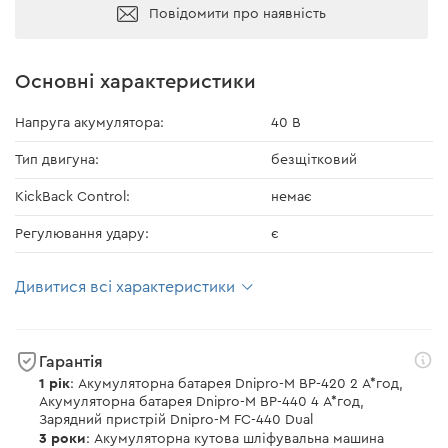
Повідомити про наявність
Основні характеристики
Напруга акумулятора:
40 В
Тип двигуна:
безщітковий
KickBack Control:
немає
Регулювання удару:
є
Дивитися всі характеристики
Гарантія
1 рік
: Акумуляторна батарея Dnipro-M BP-420 2 А*год,
Акумуляторна батарея Dnipro-M BP-440 4 А*год,
Зарядний пристрій Dnipro-M FC-440 Dual
3 роки
: Акумуляторна кутова шліфувальна машина