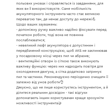
польових умовах і справляється із завданнями, для
Індикація помилок
немає
яких ви її використовуєте. Саме мобільність
акумуляторного інструмента часто стає великою
Індикатор заряду батареї
є
перевагою там, де немає доступу до мережі💪
Щодо ваших зауважень:
Захист від перегріву
є
- допоміжну ручку важливо надійно фіксувати перед
початком роботи, тоді вона не повинна
Захист від перерозряду
є
послаблюватися;
- невеликий люфт акумулятора є допустимим і
Захист від короткого
є
замикання
передбачений конструкцією, щоб АКБ не заклинював
у посадковому місці через пил чи абразив;
Захист від перезаряду
є
- вентиляційні отвори із сіткою також виконують
важливу функцію: через них надходить повітря для
Вага
1 кг
охолодження двигуна, а сітка додатково затримує
пил та частинки. Рекомендуємо періодично очищати її
залежно від умов роботи👌
Акумуляторна кутова шліфувальна машина
Дякуємо, що не лише користуєтесь інструментом, а й
Dnipro-M DGA-400SBC (без АКБ та ЗП)
ділитеся реальним досвідом - такі відгуки
допомагають іншим користувачам краще зрозуміти
Напруга акумулятора
40 В
можливості інструмента🤝