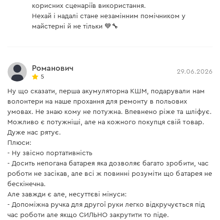
корисних сценаріїв використання.
400BC Ultra (без АКБ та ЗП)
Нехай і надалі стане незамінним помічником у
майстерні й не тільки 💙🔧
Тип двигуна
безщітковий
Підсвічування робочої зони
є
Романович
29.06.2026
Регулювання сили
є
5
видування
Ну що сказати, перша акумуляторна КШМ, подарували нам
Напруга акумулятора
40 В
волонтери на наше прохання для ремонту в польових
умовах. Не знаю кому не потужна. Впевнено ріже та шліфує.
1 режим - 75 м/с , 2 режим
Можливо є потужніші, але на кожного покупця свій товар.
Швидкість повітряного
- 95 м/с, 3 режим - 117 м/с
потоку
Дуже нас рятує.
4 режим - 127 м/с
Плюси:
З'ємний патрубок
є
- Ну звісно портативність
- Досить непогана батарея яка дозволяє багато зробити, час
Регулювання потоку
роботи не засікав, але всі ж повинні розуміти що батарея не
4 режими
повітря
бескінечна.
Але завжди є але, несуттєві мінуси:
Вага
0,6 кг
- Допоміжна ручка для другої руки легко відкручується під
час роботи але якщо СИЛЬНО закрутити то піде.
Час роботи на акумуляторі