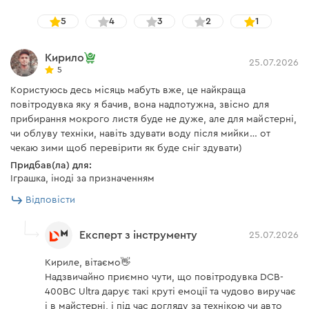
Акумуляторна Li-Ion батарея BP-440 ємністю 4 А·год
Підтримка швидкої
5
4
3
2
1
підтримує
зарядки
забезпечує стабільне живлення інструмента, що
працює від 40 В, навіть під час складних і тривалих
Допустима температура
Кирило
від +5°С до +45°С
25.07.2026
завдань. Велика ємність дає змогу працювати без
для заряджання АКБ
5
частих перерв на заряджання та гарантує надійність та
Користуюсь десь місяць мабуть вже, це найкраща
Кількість елементів
10
ефективність інструмента протягом усього робочого
повітродувка яку я бачив, вона надпотужна, звісно для
часу. Підходить для професійного застосування.
Індикація помилок
немає
прибирання мокрого листя буде не дуже, але для майстерні,
чи облуву техніки, навіть здувати воду після мийки… от
Індикатор заряду батареї
є
чекаю зими щоб перевірити як буде сніг здувати)
Придбав(ла) для:
Захист від перегріву
є
Іграшка, іноді за призначенням
Акумуляторна батарея Dnipro-M BP-
Захист від перерозряду
є
Відповісти
420
Захист від короткого
є
Експерт з інструменту
25.07.2026
замикання
Акумуляторна Li-Ion батарея BP-420 ємністю 2 А·год
Кириле, вітаємо👋
Захист від перезаряду
є
забезпечує стабільну роботу інструмента, що працює
Надзвичайно приємно чути, що повітродувка DCB-
від 40 В. Компактна та легка конструкція робить її
Вага
0,7 кг
400BC Ultra дарує такі круті емоції та чудово виручає
зручною для швидкої заміни й використання,
і в майстерні, і під час догляду за технікою чи авто