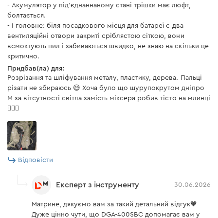
52/26/17/13 хв
2 А/г
- Акумулятор у під'єднаннаному стані трішки має люфт,
болтається.
Об'єм повітряного потоку
66 м³/год
- І головне: біля посадкового місця для батареї є два
вентиляційні отвори закриті сріблястою сіткою, вони
всмоктують пил і забиваються швидко, не знаю на скільки це
Акумуляторна батарея Dnipro-M BP-440 4 А*год
критично.
Придбав(ла) для:
Модель
BP-440
Розрізання та шліфування металу, пластику, дерева. Пальці
різати не збираюсь 😅 Хоча було що шурупокрутом дніпро
Ємність акумулятора
4 Аг
М за вітсутності світла замість міксера робив тісто на млинці
🤷🏻‍♂️
Напруга акумулятора
40 В
Технологія акумуляторних
Li-Ion
елементів
Відповісти
Підтримка швидкої
підтримує
зарядки
Експерт з інструменту
30.06.2026
Допустима температура
від +5°С до +45°С
для заряджання АКБ
Матрине, дякуємо вам за такий детальний відгук🧡
Кількість елементів
10
Дуже цінно чути, що DGA-400SBC допомагає вам у