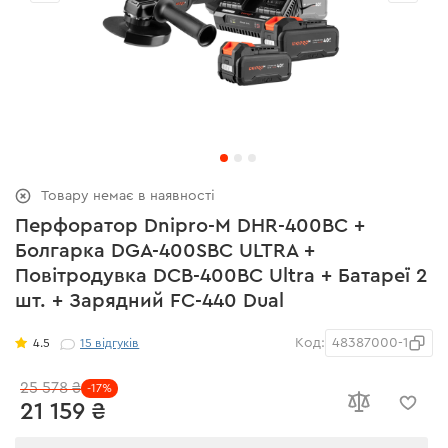
Товару немає в наявності
Перфоратор Dnipro-M DHR-400BC +
Болгарка DGA-400SBC ULTRA +
Повітродувка DCB-400BC Ultra + Батареї 2
шт. + Зарядний FC-440 Dual
Код:
48387000-1
4.5
15
відгуків
25 578 ₴
-17%
21 159 ₴