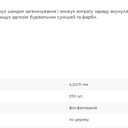
чує швидке загвинчування і знижує витрату заряду акумуля
вищує адгезію будівельних сумішей та фарби.
4,2х70 мм
250 шт.
фосфатований
по дереву