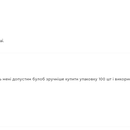
ї.
сь мені допустим булоб зручніше купити упаковку 100 шт і викор