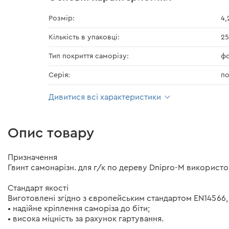
Розмір:
4,
Кількість в упаковці:
25
Тип покриття саморізу:
ф
Серія:
по
Дивитися всі характеристики
Опис товару
Призначення
Гвинт самонарізн. для г/к по дереву Dnipro-M використов
Стандарт якості
Виготовлені згідно з європейським стандартом EN14566,
• надійне кріплення саморіза до біти;
• висока міцність за рахунок гартування.