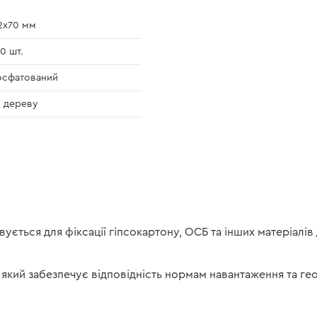
2х70 мм
0 шт.
осфатований
 дереву
ується для фіксації гіпсокартону, ОСБ та інших матеріалів
 який забезпечує відповідність нормам навантаження та г