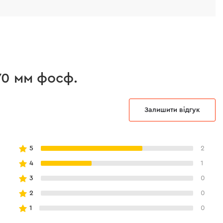
70 мм фосф.
Залишити відгук
5
2
4
1
3
0
2
0
1
0