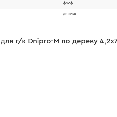
фосф.
дерево
 для г/к Dnipro-M по дереву 4,2х