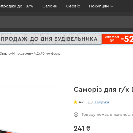
зпродаж до -87%
Салони
Сервіс
Покупцям
 Dnipro-M по дереву 4,2х70 мм фосф.
Саморіз для г/к 
4.7
3
відгуки
Товару немає в наявност
241 ₴