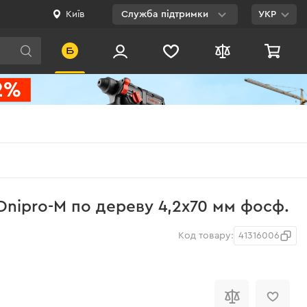
Київ
Служба підтримки
УКР
Viber
WhatsApp
Telegram
Facebook
E-mail
0 800 200 500
Dnipro-M по дереву 4,2х70 мм фосф.
Безкоштовно по
Україні
Код товару:
41316006
і