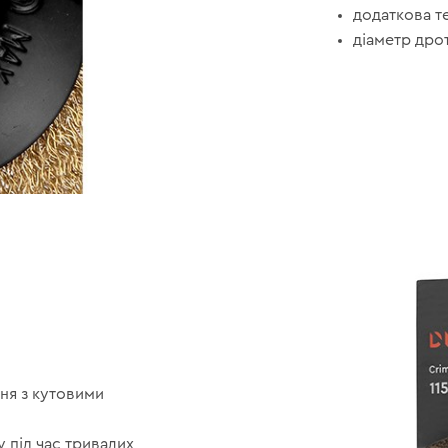
додаткова т
діаметр дрот
ня з кутовими
 під час тривалих