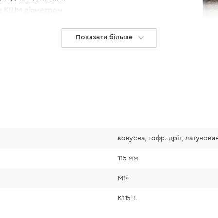
 з КШМ діаметром
Показати більше
конусна, гофр. дріт, латунова
115 мм
М14
К115-L