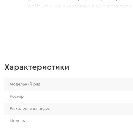
робіт щітку рекомендовано використовувати
диска 125-150 мм.
Характеристики
Модельний ряд
Розмір
Різьблення шпинделя
Модель