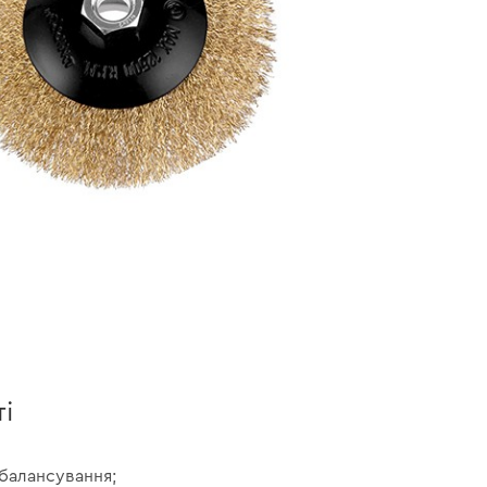
і
балансування;