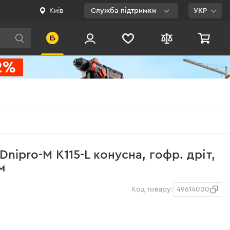
Київ
Служба підтримки
УКР
Viber
WhatsApp
Telegram
Facebook
E-mail
0 800 200 500
Dnipro-M К115-L конусна, гофр. дріт,
Безкоштовно по
м
Україні
Код товару:
49614000