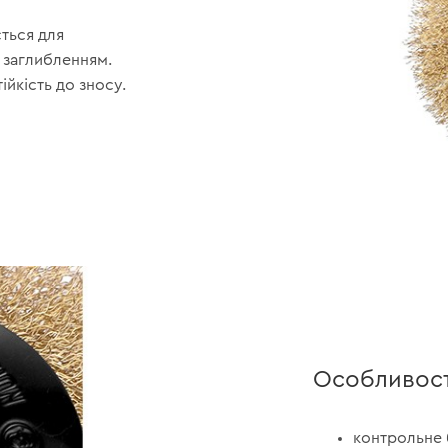
ться для
 заглибленням.
ійкість до зносу.
Особливост
контрольне 