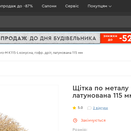
зпродаж до -87%
Салони
Сервіс
Покупцям
ro-M К115-L конусна, гофр. дріт, латунована 115 мм
Щітка по металу 
латунована 115 м
5.0
2
відгуки
Закінчується
Розмір: