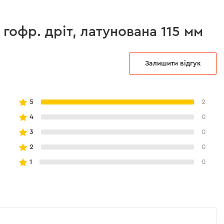
 гофр. дріт, латунована 115 мм
Залишити відгук
5
2
4
0
3
0
2
0
1
0