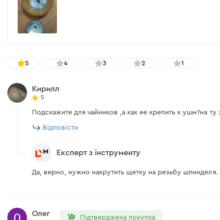
5
4
3
2
1
Кирилл
5
Подскажите для чайников ,а как ее крепить к ушм?на ту
Відповісти
Експерт з інструменту
Да, верно, нужно накрутить щетку на резьбу шпинделя.
Олег
Підтверджена покупка